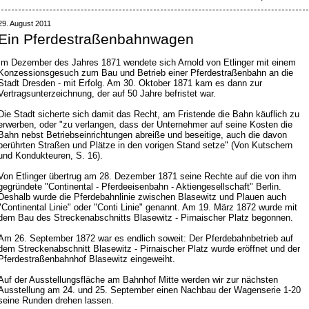
29. August 2011
Ein Pferdestraßenbahnwagen
Im Dezember des Jahres 1871 wendete sich Arnold von Etlinger mit einem
Konzessionsgesuch zum Bau und Betrieb einer Pferdestraßenbahn an die
Stadt Dresden - mit Erfolg. Am 30. Oktober 1871 kam es dann zur
Vertragsunterzeichnung, der auf 50 Jahre befristet war.
Die Stadt sicherte sich damit das Recht, am Fristende die Bahn käuflich zu
erwerben, oder "zu verlangen, dass der Unternehmer auf seine Kosten die
Bahn nebst Betriebseinrichtungen abreiße und beseitige, auch die davon
berührten Straßen und Plätze in den vorigen Stand setze" (Von Kutschern
und Kondukteuren, S. 16).
Von Etlinger übertrug am 28. Dezember 1871 seine Rechte auf die von ihm
gegründete "Continental - Pferdeeisenbahn - Aktiengesellschaft" Berlin.
Deshalb wurde die Pferdebahnlinie zwischen Blasewitz und Plauen auch
"Continental Linie" oder "Conti Linie" genannt. Am 19. März 1872 wurde mit
dem Bau des Streckenabschnitts Blasewitz - Pirnaischer Platz begonnen.
Am 26. September 1872 war es endlich soweit: Der Pferdebahnbetrieb auf
dem Streckenabschnitt Blasewitz - Pirnaischer Platz wurde eröffnet und der
Pferdestraßenbahnhof Blasewitz eingeweiht.
Auf der Ausstellungsfläche am Bahnhof Mitte werden wir zur nächsten
Ausstellung am 24. und 25. September einen Nachbau der Wagenserie 1-20
seine Runden drehen lassen.