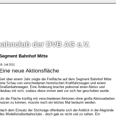
bahnclub der DVB AG e.V.
Segment Bahnhof Mitte
18. Juli 2011
Eine neue Aktionsfläche
Seit über einem Jahr zeigte die Freifläche auf dem Segment Bahnhof Mitte
eine Schau von verschiedenen historischen Kraftfahrzeugen und einem
Straßenbahnwagen. Eine Änderung brachte jedesmal einen Abriss und
Neubau mit sich, sodass diese immer weit vor sich her geschoben wurde.
Um die Fläche künftig mit verschiedenen Aktionen ohne große Abrissarbeiten
nutzen zu können, musste noch ein letztes Mal beräumt werden.
Nach dem Einsatz der Stichsäge offenbarte sich der Anblick in die Abgründe
des Modellstraßenbahnclubs - doch gab es nicht viel zu sehen. Ein