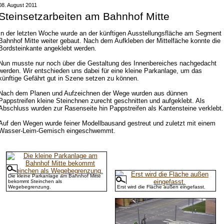
08. August 2011
Steinsetzarbeiten am Bahnhof Mitte
In der letzten Woche wurde an der künftigen Ausstellungsfläche am Segment
Bahnhof Mitte weiter gebaut. Nach dem Aufkleben der Mittelfäche konnte die
Bordsteinkante angeklebt werden.
Nun musste nur noch über die Gestaltung des Innenbereiches nachgedacht
werden. Wir entschieden uns dabei für eine kleine Parkanlage, um das
künftige Gefährt gut in Szene setzen zu können.
Nach dem Planen und Aufzeichnen der Wege wurden aus dünnen
Pappstreifen kleine Steinchnen zurecht geschnitten und aufgeklebt. Als
Abschluss wurden zur Rasenseite hin Pappstreifen als Kantensteine verklebt.
Auf den Wegen wurde feiner Modellbausand gestreut und zuletzt mit einem
Wasser-Leim-Gemisch eingeschwemmt.
Die kleine Parkanlage am Bahnhof Mitte
bekommt Steinchen als
Wegebegrenzung.
Erst wird die Fläche außen eingefasst.