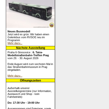
Neues Busmodell
Jetzt wird es grün: Wir haben einen
Gelenkbus vom RVSOE neu im
Programm
Mehr dazu...
Nächste Ausstellung
Praha 6-Stresovice :
6. Tatra-
Modellstraßenbahn-Treffen Prag
vom 29. - 30. August 2026
Ende August wird zum sechsten Mal in
das Straßenbahnmuseum in Prag
eingeladen.
Mehr dazu...
Öffnungszeiten
Außerhalb unserer
Ausstellungstermine (nur Information,
Austausch und Shop - kein
Fahrbetrieb):
Do: 17:30 Uhr - 19:00 Uhr
Ausgenommen sind Feiertage, sowie