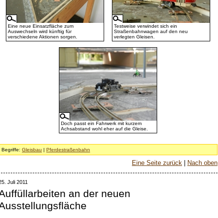
Eine neue Einsatzfläche zum
Testweise verwindet sich ein
Auswechseln wird künftig für
Straßenbahnwagen auf den neu
verschiedene Aktionen sorgen.
verlegten Gleisen.
Doch passt ein Fahrwerk mit kurzem
Achsabstand wohl eher auf die Gleise.
Begriffe:
Gleisbau
|
Pferdestraßenbahn
Eine Seite zurück
|
Nach oben
25. Juli 2011
Auffüllarbeiten an der neuen
Ausstellungsfläche