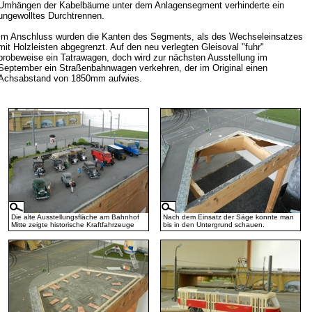
Umhängen der Kabelbäume unter dem Anlagensegment verhinderte ein
ungewolltes Durchtrennen.
Im Anschluss wurden die Kanten des Segments, als des Wechseleinsatzes
mit Holzleisten abgegrenzt. Auf den neu verlegten Gleisoval "fuhr"
probeweise ein Tatrawagen, doch wird zur nächsten Ausstellung im
September ein Straßenbahnwagen verkehren, der im Original einen
Achsabstand von 1850mm aufwies.
Die alte Ausstellungsfläche am Bahnhof
Nach dem Einsatz der Säge konnte man
Mitte zeigte historische Kraftfahrzeuge
bis in den Untergrund schauen.