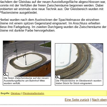
Nachdem der Gleisbau auf der neuen Ausstellungsfläche abgeschlossen war,
konnte mit der Verfüllen der freien Zwischenräume begonnen werden. Dabei
probierten wir erstmals eine neue Technik aus: Der Gleisbereich wurden mit
Pflastersteine ausgekleidet.
Hierbei wurden nach dem Austrocknen der Spachtelmasse die einzelnen
Steine mit einem spitzen Gegenstand eingraviert. Im Anschluss erhielten
diese ihre Farbgebung. Im zweiten Durchgang wurden die Zwischenräume der
Steine mit dunkler Farbe hervorgehoben.
Die freien Zwischenräume auf der neuen
Ausstellungsfläche am Bahnhof Mitte
Die Pflastersteine im Gleisbereich wurden
wurden verfüllt.
dabei Stück für Stück eingraviert.
Begriffe:
Gleisbau
|
Pferdestraßenbahn
Eine Seite zurück
|
Nach oben