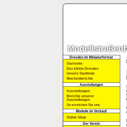
Modellstraßen
Dresden im Miniaturformat
Startseite
Das kleine Dresden
Unsere Stadtteile
Wochenberichte
Ausstellungen
Ausstellungen
Berichte unserer
Ausstellungen
So erreichen Sie uns
Modelle im Verkauf
Online Shop
Der Verein