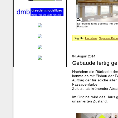
Der bereits fertig gestellte Teil der
Fassade.
Begriffe:
Hausbau
|
Segment Bahnh
04. August 2014
Gebäude fertig ges
Nachdem die Rückseite des 
konnte es mit Einbau der F
Auftrag der für solche alt
Fassadenfarbe.
Zuletzt, als krönender Abs
Im Original wird das Haus 
unsanierten Zustand.