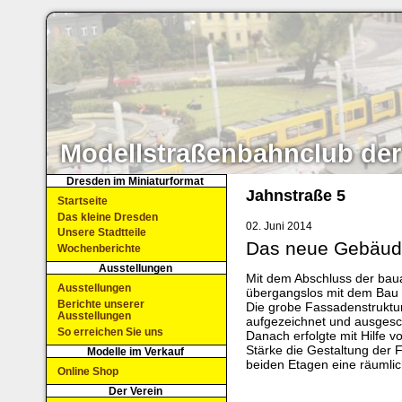
Modellstraßenbahnclub der
Dresden im Miniaturformat
Jahnstraße 5
Startseite
Das kleine Dresden
02. Juni 2014
Unsere Stadtteile
Das neue Gebäu
Wochenberichte
Ausstellungen
Mit dem Abschluss der baua
Ausstellungen
übergangslos mit dem Bau 
Berichte unserer
Die grobe Fassadenstruktu
Ausstellungen
aufgezeichnet und ausgesc
So erreichen Sie uns
Danach erfolgte mit Hilfe v
Stärke die Gestaltung der 
Modelle im Verkauf
beiden Etagen eine räumlic
Online Shop
Der Verein