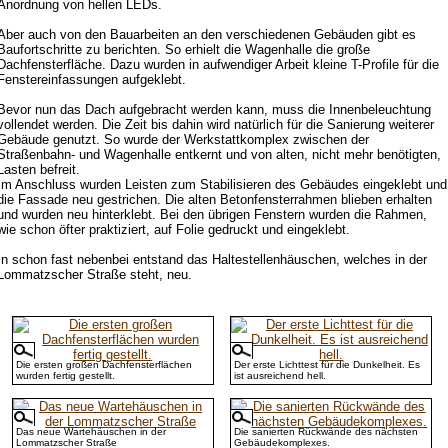
Anordnung von hellen LEDs.
Aber auch von den Bauarbeiten an den verschiedenen Gebäuden gibt es
Baufortschritte zu berichten. So erhielt die Wagenhalle die große
Dachfensterfläche. Dazu wurden in aufwendiger Arbeit kleine T-Profile für die
Fenstereinfassungen aufgeklebt.
Bevor nun das Dach aufgebracht werden kann, muss die Innenbeleuchtung
vollendet werden. Die Zeit bis dahin wird natürlich für die Sanierung weiterer
Gebäude genutzt. So wurde der Werkstattkomplex zwischen der
Straßenbahn- und Wagenhalle entkernt und von alten, nicht mehr benötigten,
Lasten befreit.
Im Anschluss wurden Leisten zum Stabilisieren des Gebäudes eingeklebt und
die Fassade neu gestrichen. Die alten Betonfensterrahmen blieben erhalten
und wurden neu hinterklebt. Bei den übrigen Fenstern wurden die Rahmen,
wie schon öfter praktiziert, auf Folie gedruckt und eingeklebt.
In schon fast nebenbei entstand das Haltestellenhäuschen, welches in der
Lommatzscher Straße steht, neu.
Die ersten großen Dachfensterflächen
Der erste Lichttest für die Dunkelheit. Es
wurden fertig gestellt.
ist ausreichend hell.
Das neue Wartehäuschen in der
Die sanierten Rückwände des nächsten
Lommatzscher Straße
Gebäudekomplexes.