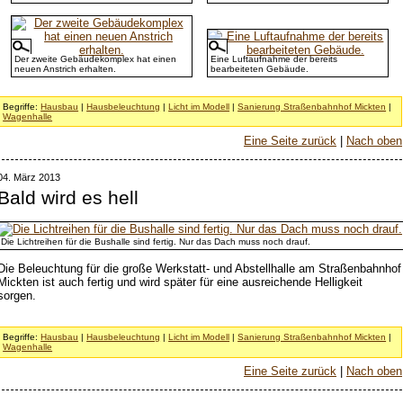
Der zweite Gebäudekomplex hat einen
Eine Luftaufnahme der bereits
neuen Anstrich erhalten.
bearbeiteten Gebäude.
Begriffe:
Hausbau
|
Hausbeleuchtung
|
Licht im Modell
|
Sanierung Straßenbahnhof Mickten
|
Wagenhalle
Eine Seite zurück
|
Nach oben
04. März 2013
Bald wird es hell
Die Lichtreihen für die Bushalle sind fertig. Nur das Dach muss noch drauf.
Die Beleuchtung für die große Werkstatt- und Abstellhalle am Straßenbahnhof
Mickten ist auch fertig und wird später für eine ausreichende Helligkeit
sorgen.
Begriffe:
Hausbau
|
Hausbeleuchtung
|
Licht im Modell
|
Sanierung Straßenbahnhof Mickten
|
Wagenhalle
Eine Seite zurück
|
Nach oben