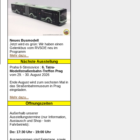
Neues Busmodell
Jetzt wird es grün: Wir haben einen
Gelenkbus vom RVSOE neu im
Programm
Mehr dazu...
Nächste Ausstellung
Praha 6-Stresovice :
6. Tatra-
Modellstraßenbahn-Treffen Prag
vom 29. - 30. August 2026
Ende August wird zum sechsten Mal in
das Straßenbahnmuseum in Prag
eingeladen.
Mehr dazu...
Öffnungszeiten
Außerhalb unserer
Ausstellungstermine (nur Information,
Austausch und Shop - kein
Fahrbetrieb):
Do: 17:30 Uhr - 19:00 Uhr
Ausgenommen sind Feiertage, sowie