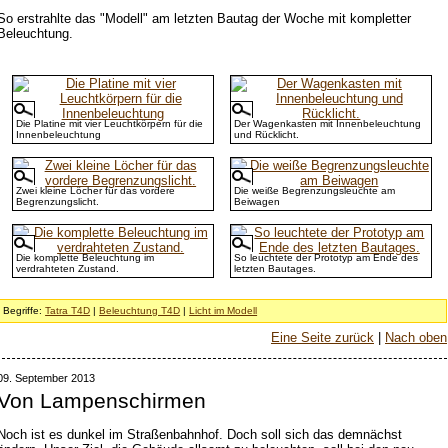
So erstrahlte das "Modell" am letzten Bautag der Woche mit kompletter
Beleuchtung.
Die Platine mit vier Leuchtkörpern für die
Der Wagenkasten mit Innenbeleuchtung
Innenbeleuchtung
und Rücklicht.
Zwei kleine Löcher für das vordere
Die weiße Begrenzungsleuchte am
Begrenzungslicht.
Beiwagen
Die komplette Beleuchtung im
So leuchtete der Prototyp am Ende des
verdrahteten Zustand.
letzten Bautages.
Begriffe:
Tatra T4D
|
Beleuchtung T4D
|
Licht im Modell
Eine Seite zurück
|
Nach oben
09. September 2013
Von Lampenschirmen
Noch ist es dunkel im Straßenbahnhof. Doch soll sich das demnächst