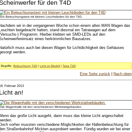
Scheinwerfer für den T4D
Ein Beleuchtungstest mit kleinen Leuchtdioden für den T4D
Nachdem wir in der vergangenen Woche schon einem alten MAN Wagen das
Leuchten beigebracht hatten, stand diesmal ein Tatrawagen auf dem
(Versuchs-) Programm. Hierbei klebten wir SMD-LEDs auf den
Scheinwerfereinsatz eines herkömmlichen Bausatzes.
Natürlich muss auch bei diesen Wagen für Lichtdichtigkeit des Gehäuses
gesorgt werden.
Begriffe:
Beleuchtung T4D
|
Licht im Modell
|
Tatra T4D
Eine Seite zurück
|
Nach oben
18. Februar 2013
Licht an!
Die Wagenhalle mit den verschiedenen Werkstattgebäuden.
Wenn das große Licht ausgeht, dann muss das kleine Licht angeschaltet
werden.
Doch vorher mussten verschiedene Möglichkeiten der Hallenbeleuchtung für
den Straßenbahnhof Mickten ausprobiert werden. Fündig wurden wir bei einer