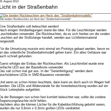
26. August 2013
Licht in der Straßenbahn
Die beiden Rückleuchten am Heck des "Straßenbahnmodells"
Eine Straßenbahn soll beleuchtet werden!
Nach einigen Vorüberlegungen stand die Idee: Für die Leuchtkörper werden
Leuchtdioden verwendet. Die Rückleuchten, da es sich hierbei um die runden
Leuchten auf der Stoßstange handelt, werden aus Lichtleitermaterial
hergestellt.
Für die Umsetzung musste erst einmal ein Prototyp gebaut werden, bevor es
an das ordentliche Straßenbahnmodell gehen kann. Ein altes Gehäuse war
auch schnell gefunden.
Zuerst erfolgte der Einbau der Rückleuchten. Als Leuchtmittel wurde eine
einfache LED aus der Bastelkiste verwendet.
Das sah schon mal gut aus. In der "Serienfertigung" werden dann
leuchstärkere LEDs in SMD-Bauweise verwendet.
Und wenn es schon hinten leuchtete, dann kann es doch auch im Wagen hell
werden. Die LEDs und Widerstände für die Innenbeleuchtung wurden auf ein
Stück Leiterplatte aufgelötet.
Da der Beiwagen nun schon fast komlett beleuchtet war, sollte die vordere
Begrenzungsleuchte nicht fehlen.
Nachdem also die kleinen Löcher für die Kabeldurchfühung gebohrt waren,
wurden die nur 0,6mm x 0,3mm großen LEDs verdrahtet.