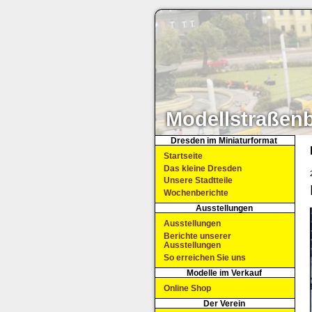
Modellstraßen
Dresden im Miniaturformat
Startseite
Das kleine Dresden
Unsere Stadtteile
Wochenberichte
Ausstellungen
Ausstellungen
Berichte unserer
Ausstellungen
So erreichen Sie uns
Modelle im Verkauf
Online Shop
Der Verein