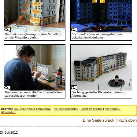
Die Balkonverglasung für den Nudelturm
"Licht an!" in der namensgebenden
an die Fassade gelehnt.
Lokalität im Nudelturm.
Nun konnten auch die Dachbauarbeiten
Die fertig gestellte Plattenbauzeile am
abgeschlossen werden.
Albertplatz.
Begriffe:
Bau Albertplatz
|
Hausbau
|
Hausbeleuchtung
|
Licht im Modell
|
Plattenbau
Albertplatz
Eine Seite zurück
|
Nach oben
23. Juli 2012