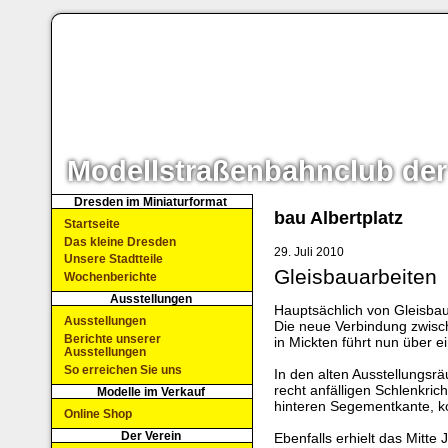
Modellstraßenbahnclub der
Dresden im Miniaturformat
bau Albertplatz
Startseite
Das kleine Dresden
29. Juli 2010
Unsere Stadtteile
Gleisbauarbeiten
Wochenberichte
Ausstellungen
Hauptsächlich von Gleisbau
Ausstellungen
Die neue Verbindung zwisc
Berichte unserer
in Mickten führt nun über ei
Ausstellungen
So erreichen Sie uns
In den alten Ausstellungs
recht anfälligen Schlenkri
Modelle im Verkauf
hinteren Segementkante, k
Online Shop
Der Verein
Ebenfalls erhielt das Mitte