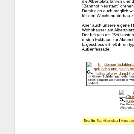
die Albertplatz fahren und 
"Bahnhof Neustadt" drehen
Damit dies auch möglich wi
für den Weichenunterbau zu
Aber auch unsere eigene H
Wohnhäuser am Albertplatz
Der bei uns als "Setzkast
ersten Eckhaus zur Alaunst
Ergeschoss erhielt ihren t
Außenfassade.
Im kleinen Schilderlager gefunde
gleich benutzt: Die Haltestelle wir
bedient.
Der Unter
Albertplat
Begriffe:
Bau Albertplatz
|
Hausba