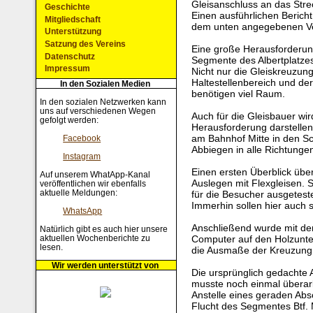
Gleisanschluss an das Stre
Geschichte
Einen ausführlichen Bericht
Mitgliedschaft
dem unten angegebenen Ve
Unterstützung
Satzung des Vereins
Eine große Herausforderung 
Datenschutz
Segmente des Albertplatzes
Impressum
Nicht nur die Gleiskreuzung
Haltestellenbereich und de
In den Sozialen Medien
benötigen viel Raum.
In den sozialen Netzwerken kann
uns auf verschiedenen Wegen
Auch für die Gleisbauer wir
gefolgt werden:
Herausforderung darstellen.
am Bahnhof Mitte in den Sch
Facebook
Abbiegen in alle Richtungen
Instagram
Einen ersten Überblick übe
Auf unserem WhatApp-Kanal
Auslegen mit Flexgleisen. 
veröffentlichen wir ebenfalls
aktuelle Meldungen:
für die Besucher ausgetest
Immerhin sollen hier auch 
WhatsApp
Anschließend wurde mit de
Natürlich gibt es auch hier unsere
aktuellen Wochenberichte zu
Computer auf den Holzunte
lesen.
die Ausmaße der Kreuzung 
Wir werden unterstützt von
Die ursprünglich gedachte 
musste noch einmal überar
Anstelle eines geraden Abs
Flucht des Segmentes Btf. M