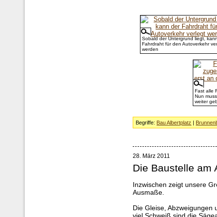
Sobald der Untergrund liegt, kan
Fahrdraht für den Autoverkehr ver
werden
Fast alle
Nun muss 
weiter ge
Begriffe:
Bau Albertplatz
|
Brunnen
28. März 2011
Die Baustelle am A
Inzwischen zeigt unsere Gr
Ausmaße.
Die Gleise, Abzweigungen u
viel Schweiß sind die Säge