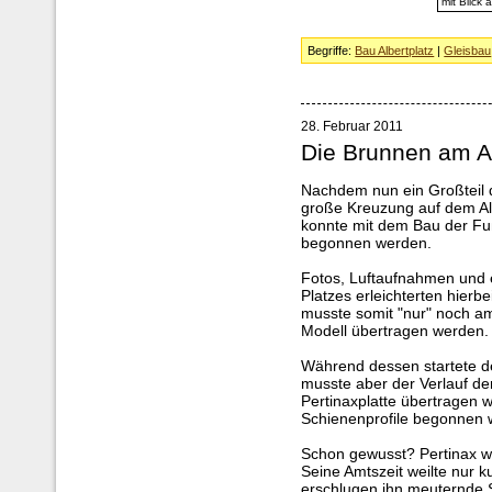
mit Blick
Begriffe:
Bau Albertplatz
|
Gleisbau
28. Februar 2011
Die Brunnen am Al
Nachdem nun ein Großteil d
große Kreuzung auf dem Albe
konnte mit dem Bau der Fu
begonnen werden.
Fotos, Luftaufnahmen und 
Platzes erleichterten hierb
musste somit "nur" noch 
Modell übertragen werden.
Während dessen startete d
musste aber der Verlauf de
Pertinaxplatte übertragen 
Schienenprofile begonnen 
Schon gewusst? Pertinax wa
Seine Amtszeit weilte nur k
erschlugen ihn meuternde 