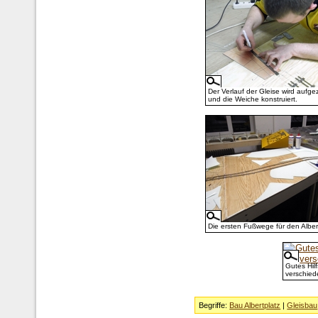
Der Verlauf der Gleise wird aufge
und die Weiche konstruiert.
Die ersten Fußwege für den Alber
Gutes Hilf
verschied
Begriffe:
Bau Albertplatz
|
Gleisbau