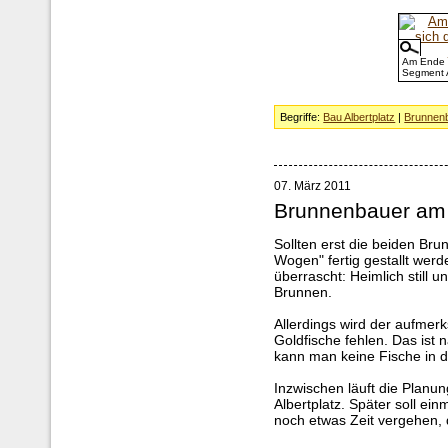
Am Ende 
Segment A
Begriffe:
Bau Albertplatz
|
Brunnen
07. März 2011
Brunnenbauer am
Sollten erst die beiden Bru
Wogen" fertig gestallt we
überrascht: Heimlich still u
Brunnen.
Allerdings wird der aufmer
Goldfische fehlen. Das ist 
kann man keine Fische in 
Inzwischen läuft die Planu
Albertplatz. Später soll ein
noch etwas Zeit vergehen, 