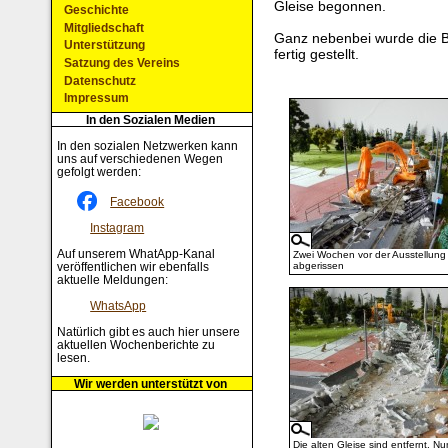
Gleise begonnen.
Geschichte
Mitgliedschaft
Ganz nebenbei wurde die B
Unterstützung
fertig gestellt.
Satzung des Vereins
Datenschutz
Impressum
In den Sozialen Medien
In den sozialen Netzwerken kann
uns auf verschiedenen Wegen
gefolgt werden:
Facebook
Instagram
Auf unserem WhatApp-Kanal
Zwei Wochen vor der Ausstellung 
abgerissen
veröffentlichen wir ebenfalls
aktuelle Meldungen:
WhatsApp
Natürlich gibt es auch hier unsere
aktuellen Wochenberichte zu
lesen.
Wir werden unterstützt von
Die alten Gleise sind entfernt. N