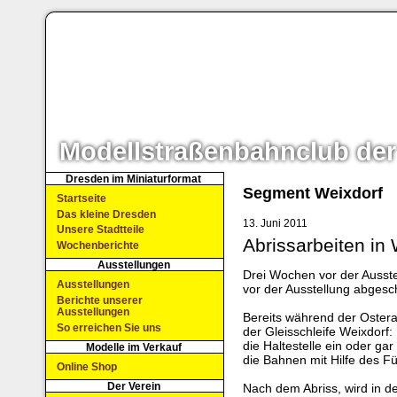
Modellstraßenbahnclub der
Dresden im Miniaturformat
Segment Weixdorf
Startseite
Das kleine Dresden
13. Juni 2011
Unsere Stadtteile
Abrissarbeiten in
Wochenberichte
Ausstellungen
Drei Wochen vor der Ausste
Ausstellungen
vor der Ausstellung abges
Berichte unserer
Ausstellungen
Bereits während der Osterau
So erreichen Sie uns
der Gleisschleife Weixdorf:
die Haltestelle ein oder gar
Modelle im Verkauf
die Bahnen mit Hilfe des 
Online Shop
Der Verein
Nach dem Abriss, wird in 