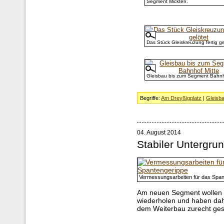
Segment Mickten.
Das Stück Gleiskreuzung fertig ge
Gleisbau bis zum Segment Bahnh
Begriffe:
Am Dreyßigplatz
|
Gleisb
04. August 2014
Stabiler Untergru
Vermessungsarbeiten für das Span
Am neuen Segment wollen wi
wiederholen und haben dah
dem Weiterbau zurecht ges