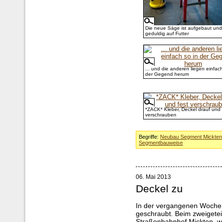
Die neue Säge ist aufgebaut und
geduldig auf Futter
... und die anderen liegen einfach
der Gegend herum
*ZACK* Kleber, Deckel drauf und 
verschrauben
Begriffe:
Neubau Segment Mickte
Segmentbauweise
06. Mai 2013
Deckel zu
In der vergangenen Woche 
geschraubt. Beim zweigetei
Straßenbahnhof Mickten, wur