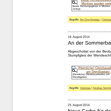
Beide Richtungsgleise in Mickten
verlegt.
Begriffe:
Am Dreyßigplatz
|
Gleisb
18. August 2014
An der Sommerbau
Abgeschottet von der Beoba
Stumpfgleis der Wendeschle
(Heimliche) Gleisbauarbeiten am
Dreyßigplatz.
Begriffe:
Gleisbau
|
Neubau Segme
25. August 2014