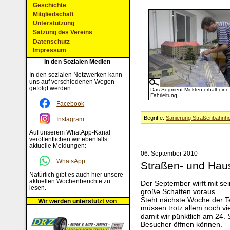
Geschichte
Mitgliedschaft
Unterstützung
Satzung des Vereins
Datenschutz
Impressum
In den Sozialen Medien
In den sozialen Netzwerken kann
uns auf verschiedenen Wegen
gefolgt werden:
Das Segment Mickten erhält eine
Fahrleitung.
Facebook
Begriffe:
Sanierung Straßenbahnho
Instagram
Auf unserem WhatApp-Kanal
veröffentlichen wir ebenfalls
aktuelle Meldungen:
06. September 2010
WhatsApp
Straßen- und Hau
Natürlich gibt es auch hier unsere
aktuellen Wochenberichte zu
Der September wirft mit se
lesen.
große Schatten voraus.
Steht nächste Woche der T
Wir werden unterstützt von
müssen trotz allem noch vi
damit wir pünktlich am 24.
Besucher öffnen können.