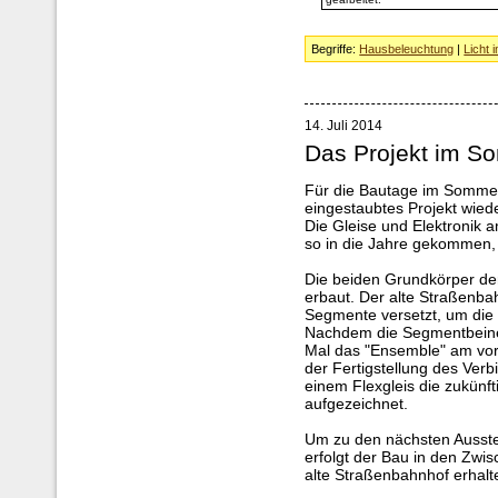
Begriffe:
Hausbeleuchtung
|
Licht 
14. Juli 2014
Das Projekt im S
Für die Bautage im Sommer
eingestaubtes Projekt wied
Die Gleise und Elektronik 
so in die Jahre gekommen,
Die beiden Grundkörper de
erbaut. Der alte Straßenb
Segmente versetzt, um die n
Nachdem die Segmentbeine
Mal das "Ensemble" am vor
der Fertigstellung des Ver
einem Flexgleis die zukünft
aufgezeichnet.
Um zu den nächsten Ausstel
erfolgt der Bau in den Zwisc
alte Straßenbahnhof erhalt