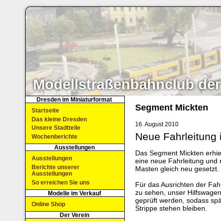
Modellstraßenbahnclub der
Dresden im Miniaturformat
Segment Mickten
Startseite
Das kleine Dresden
16. August 2010
Unsere Stadtteile
Neue Fahrleitung 
Wochenberichte
Ausstellungen
Das Segment Mickten erhiel
Ausstellungen
eine neue Fahrleitung und
Berichte unserer
Masten gleich neu gesetzt.
Ausstellungen
So erreichen Sie uns
Für das Ausrichten der Fah
zu sehen, unser Hilfswagen 
Modelle im Verkauf
geprüft werden, sodass sp
Online Shop
Strippe stehen bleiben.
Der Verein