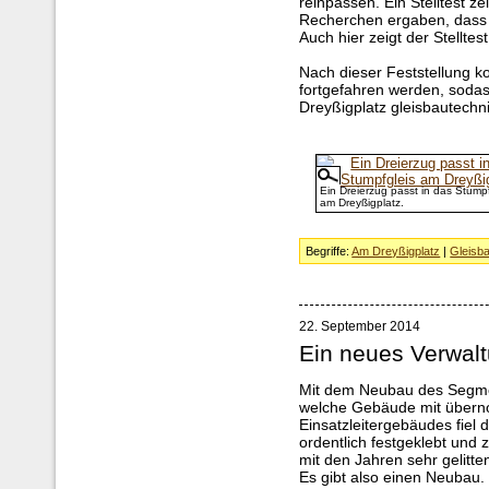
reinpassen. Ein Stelltest z
Recherchen ergaben, dass 
Auch hier zeigt der Stellte
Nach dieser Feststellung k
fortgefahren werden, sod
Dreyßigplatz gleisbautechni
Ein Dreierzug passt in das Stumpf
am Dreyßigplatz.
Begriffe:
Am Dreyßigplatz
|
Gleisb
22. September 2014
Ein neues Verwal
Mit dem Neubau des Segmen
welche Gebäude mit übern
Einsatzleitergebäudes fiel 
ordentlich festgeklebt und
mit den Jahren sehr gelitte
Es gibt also einen Neubau.