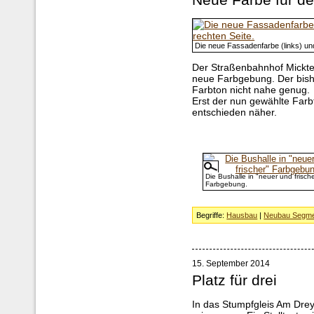
Neue Farbe für d
Die neue Fassadenfarbe (links) und
Der Straßenbahnhof Mickte
neue Farbgebung. Der bis
Farbton nicht nahe genug.
Erst der nun gewählte Far
entschieden näher.
Die Bushalle in "neuer und frische
Farbgebung.
Begriffe:
Hausbau
|
Neubau Segme
15. September 2014
Platz für drei
In das Stumpfgleis Am Dre