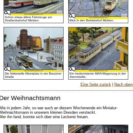
Schon etwas ältere Fahrzeuge am
Straßenbahnhof Mickten.
Blick in den Betriebshof Mickten.
Die Haltestelle Albertplatz in der Bautzner
Ein modernisierter MAN-Wagenzug in der
Straße
Sternstraße.
Eine Seite zurück
|
Nach oben
Der Weihnachtsmann
Wie in jedem Jahr, so war auch an diesem Wochenende ein Miniatur-
Weihnachtsmann in unserem kleinen Dresden versteckt.
Wer ihn fand, konnte sich über eine Leckerei freuen.