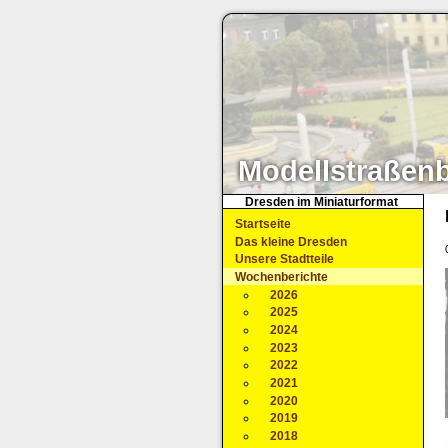
Modellstraßen
Dresden im Miniaturformat
Startseite
Das kleine Dresden
Unsere Stadtteile
Wochenberichte
2026
2025
2024
2023
2022
2021
2020
2019
2018