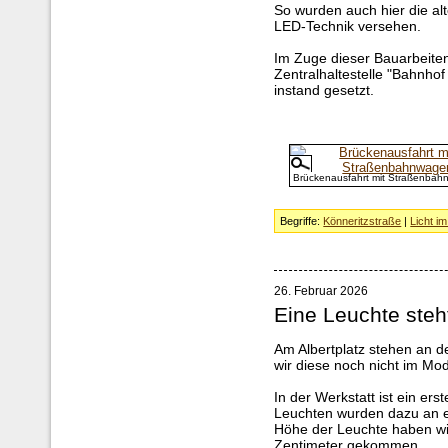
So wurden auch hier die a
LED-Technik versehen.
Im Zuge dieser Bauarbeite
Zentralhaltestelle "Bahnho
instand gesetzt.
Brückenausfahrt mit Straßenba
Begriffe:
Könneritzstraße
|
Licht i
26. Februar 2026
Eine Leuchte steh
Am Albertplatz stehen an 
wir diese noch nicht im Mo
In der Werkstatt ist ein er
Leuchten wurden dazu an e
Höhe der Leuchte haben wir
Zentimeter gekommen.