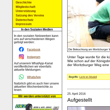
Geschichte
Mitgliedschaft
Unterstützung
Satzung des Vereins
Datenschutz
Impressum
In den Sozialen Medien
In den sozialen Netzwerken kann
uns auf verschiedenen Wegen
gefolgt werden:
Facebook
Die Beleuchtung am Moritzburger 
Unter Tage wurde für die k
Instagram
Wie schon auf der Königsb
Auf unserem WhatApp-Kanal
der Moritzburger Weg eine
veröffentlichen wir ebenfalls
aktuelle Meldungen:
Begriffe:
Licht im Modell
WhatsApp
Natürlich gibt es auch hier unsere
aktuellen Wochenberichte zu
lesen.
25. April 2016
Wir werden unterstützt von
Aufgestellt