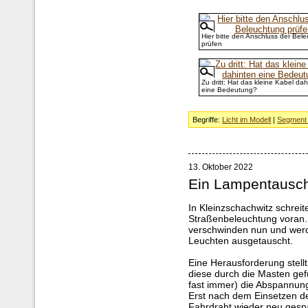
Hier bitte den Anschluss der Bel
prüfen
Zu dritt: Hat das kleine Kabel da
eine Bedeutung?
Begriffe:
Licht im Modell
|
Segment 
13. Oktober 2022
Ein Lampentausc
In Kleinzschachwitz schreit
Straßenbeleuchtung voran.
verschwinden nun und werd
Leuchten ausgetauscht.
Eine Herausforderung stell
diese durch die Masten gefü
fast immer) die Abspannun
Erst nach dem Einsetzen d
Fahrdraht wieder neu gesp