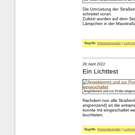
Die Umrüstung der Straßen
schreitet voran.
Zuletzt wurden auf dem Seg
Lämpchen in der Maxstraß
Begriffe:
Könneritzstraße
|
Licht i
28. April 2022
Ein Lichttest
Angeklemmt und zur Probe eingesc
Nachdem nun alle Straßenl
angrenzend) an die entspr
konnte mit eingeschaltet w
leuchteten.
Begriffe:
Könneritzstraße
|
Licht i