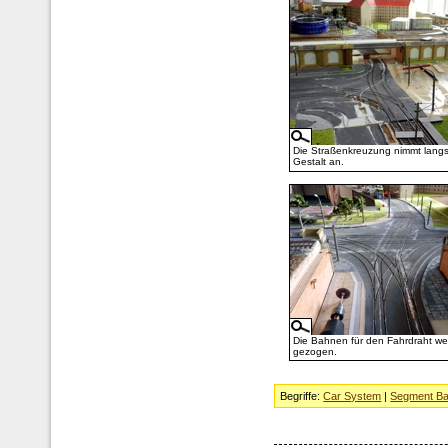
Die Straßenkreuzung nimmt lang
Gestalt an.
Die Bahnen für den Fahrdraht w
gezogen.
Begriffe:
Car System
|
Segment Ba