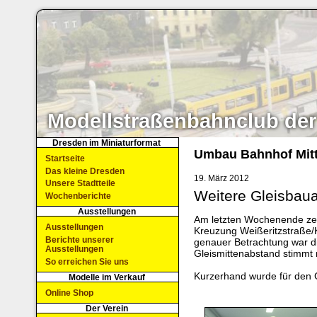
Modellstraßenbahnclub der
Dresden im Miniaturformat
Umbau Bahnhof Mit
Startseite
Das kleine Dresden
19. März 2012
Unsere Stadtteile
Weitere Gleisbaua
Wochenberichte
Ausstellungen
Am letzten Wochenende zei
Ausstellungen
Kreuzung Weißeritzstraße/K
Berichte unserer
genauer Betrachtung war d
Ausstellungen
Gleismittenabstand stimmt n
So erreichen Sie uns
Kurzerhand wurde für den Gl
Modelle im Verkauf
Online Shop
Der Verein