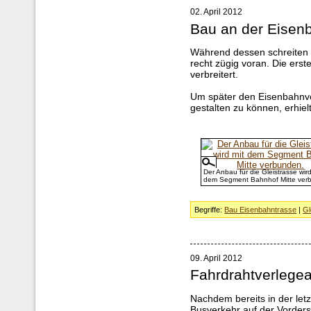
02. April 2012
Bau an der Eisen
Während dessen schreiten 
recht zügig voran. Die erst
verbreitert.
Um später den Eisenbahnve
gestalten zu können, erhiel
Der Anbau für die Gleistrasse wird
dem Segment Bahnhof Mitte ver
Begriffe:
Bau Eisenbahntrasse
|
Gl
09. April 2012
Fahrdrahtverlegea
Nachdem bereits in der let
Busverkehr auf der Vorders