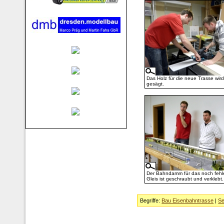
Das Holz für die neue Trasse wird
gesägt.
Der Bahndamm für das noch feh
Gleis ist geschraubt und verklebt.
Begriffe:
Bau Eisenbahntrasse
|
Se