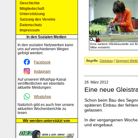
Geschichte
Mitgliedschaft
Unterstützung
Satzung des Vereins
Datenschutz
Impressum
In den Sozialen Medien
Eine weitere Gleisbaustelle am 
In den sozialen Netzwerken kann
Mitte entsteht.
uns auf verschiedenen Wegen
gefolgt werden:
Begriffe:
Gleisbau
|
Segment Weiße
Facebook
Instagram
Auf unserem WhatApp-Kanal
26. März 2012
veröffentlichen wir ebenfalls
aktuelle Meldungen:
Eine neue Gleistr
WhatsApp
Schon beim Bau des Segmen
späteren Einbau der fehlen
Natürlich gibt es auch hier unsere
aktuellen Wochenberichte zu
gelassen.
lesen.
In der vergangenen Woche 
Wir werden unterstützt von
und eingebaut.