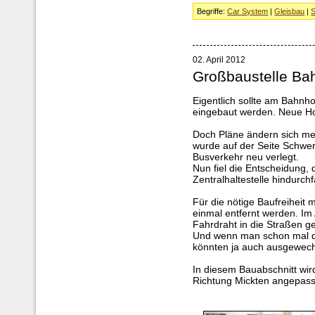
Begriffe:
Car System
|
Gleisbau
|
S
02. April 2012
Großbaustelle Bah
Eigentlich sollte am Bahnh
eingebaut werden. Neue Hol
Doch Pläne ändern sich mei
wurde auf der Seite Schwer
Busverkehr neu verlegt.
Nun fiel die Entscheidung, 
Zentralhaltestelle hindurch
Für die nötige Baufreiheit m
einmal entfernt werden. Im 
Fahrdraht in die Straßen 
Und wenn man schon mal dab
könnten ja auch ausgewech
In diesem Bauabschnitt wir
Richtung Mickten angepass