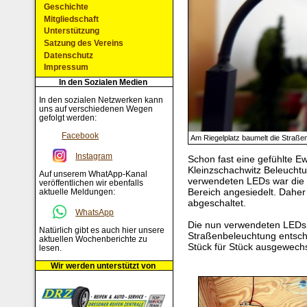
Geschichte
Mitgliedschaft
Unterstützung
Satzung des Vereins
Datenschutz
Impressum
In den Sozialen Medien
In den sozialen Netzwerken kann
uns auf verschiedenen Wegen
gefolgt werden:
Facebook
Am Riegelplatz baumelt die Straße
Instagram
Schon fast eine gefühlte Ew
Kleinzschachwitz Beleucht
Auf unserem WhatApp-Kanal
verwendeten LEDs war die 
veröffentlichen wir ebenfalls
Bereich angesiedelt. Daher
aktuelle Meldungen:
abgeschaltet.
WhatsApp
Die nun verwendeten LEDs
Natürlich gibt es auch hier unsere
Straßenbeleuchtung entschi
aktuellen Wochenberichte zu
Stück für Stück ausgewech
lesen.
Wir werden unterstützt von