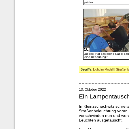
prüfen
Zu dritt: Hat das kleine Kabel da
eine Bedeutung?
Begriffe:
Licht im Modell
|
Straßenb
13. Oktober 2022
Ein Lampentausc
In Kleinzschachwitz schreit
Straßenbeleuchtung voran.
verschwinden nun und werd
Leuchten ausgetauscht.