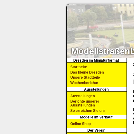
Modellstraßen
Dresden im Miniaturformat
Startseite
Das kleine Dresden
Unsere Stadtteile
Wochenberichte
Ausstellungen
Ausstellungen
Berichte unserer
Ausstellungen
So erreichen Sie uns
Modelle im Verkauf
Online Shop
Der Verein