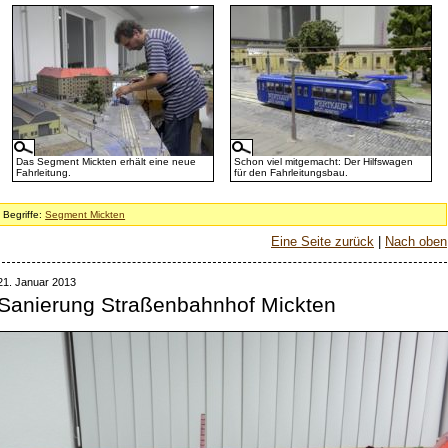
Das Segment Mickten erhält eine neue
Schon viel mitgemacht: Der Hilfswagen
Fahrleitung.
für den Fahrleitungsbau.
Begriffe:
Segment Mickten
Eine Seite zurück
|
Nach oben
21. Januar 2013
Sanierung Straßenbahnhof Mickten