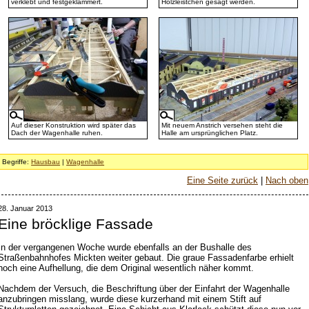
verklebt und festgeklammert.
Holzleistchen gesägt werden.
Auf dieser Konstruktion wird später das
Mit neuem Anstrich versehen steht die
Dach der Wagenhalle ruhen.
Halle am ursprünglichen Platz.
Begriffe:
Hausbau
|
Wagenhalle
Eine Seite zurück
|
Nach oben
28. Januar 2013
Eine bröcklige Fassade
In der vergangenen Woche wurde ebenfalls an der Bushalle des
Straßenbahnhofes Mickten weiter gebaut. Die graue Fassadenfarbe erhielt
noch eine Aufhellung, die dem Original wesentlich näher kommt.
Nachdem der Versuch, die Beschriftung über der Einfahrt der Wagenhalle
anzubringen misslang, wurde diese kurzerhand mit einem Stift auf