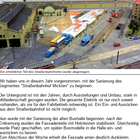
Ein erheblicher Teil des Straßenbahnhofes wurde abgetragen.
Wir haben uns in diesem Jahr vorgenommen, mit der Sanierung des
Segmentes "Straßenbahnhof Mickten" zu beginnen.
Der Untergrund ist mit den Jahren, durch Ausstellungen und Umbau, stark in
Mitleidenschaft gezogen wurden. Die gesamte Elektrik ist nur noch soweit
vorhanden, als sie für den Fahrbetrieb notwendig ist. Ein Ein- und Ausrücken
aus dem Straßenbahnhof ist nicht möglich.
Nun wurde mit der Sanierung der alten Bushalle begonnen. nach der
Entkernung wurden die Fassadenteile mit Holzleisten stabilisiert. Gleichzeitig
wurde Platz geschaffen, um später Busmodelle in die Halle ein- und
ausrücken zu lassen.
Zum Abschluss der Woche erhielt die Fassade einen deutlich dunkleren