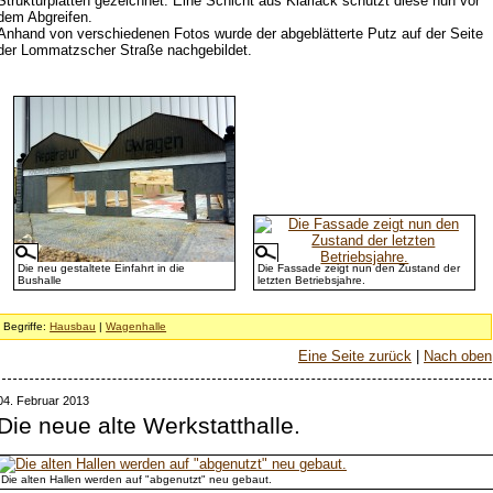
Strukturplatten gezeichnet. Eine Schicht aus Klarlack schützt diese nun vor
dem Abgreifen.
Anhand von verschiedenen Fotos wurde der abgeblätterte Putz auf der Seite
der Lommatzscher Straße nachgebildet.
Die neu gestaltete Einfahrt in die
Die Fassade zeigt nun den Zustand der
Bushalle
letzten Betriebsjahre.
Begriffe:
Hausbau
|
Wagenhalle
Eine Seite zurück
|
Nach oben
04. Februar 2013
Die neue alte Werkstatthalle.
Die alten Hallen werden auf "abgenutzt" neu gebaut.