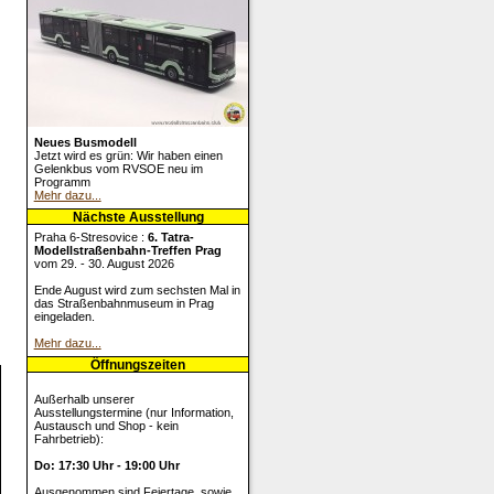
Neues Busmodell
Jetzt wird es grün: Wir haben einen
Gelenkbus vom RVSOE neu im
Programm
Mehr dazu...
Nächste Ausstellung
Praha 6-Stresovice :
6. Tatra-
Modellstraßenbahn-Treffen Prag
vom 29. - 30. August 2026
Ende August wird zum sechsten Mal in
das Straßenbahnmuseum in Prag
eingeladen.
Mehr dazu...
Öffnungszeiten
Außerhalb unserer
Ausstellungstermine (nur Information,
Austausch und Shop - kein
Fahrbetrieb):
Do: 17:30 Uhr - 19:00 Uhr
Ausgenommen sind Feiertage, sowie