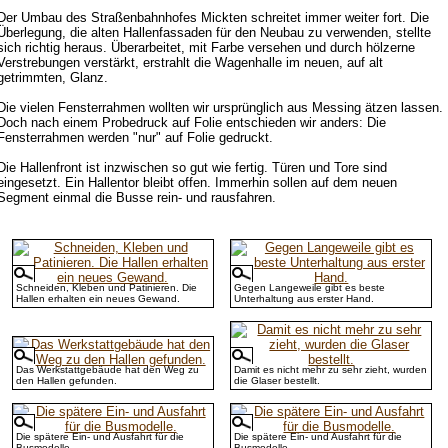
Der Umbau des Straßenbahnhofes Mickten schreitet immer weiter fort. Die
Überlegung, die alten Hallenfassaden für den Neubau zu verwenden, stellte
sich richtig heraus. Überarbeitet, mit Farbe versehen und durch hölzerne
Verstrebungen verstärkt, erstrahlt die Wagenhalle im neuen, auf alt
getrimmten, Glanz.
Die vielen Fensterrahmen wollten wir ursprünglich aus Messing ätzen lassen.
Doch nach einem Probedruck auf Folie entschieden wir anders: Die
Fensterrahmen werden "nur" auf Folie gedruckt.
Die Hallenfront ist inzwischen so gut wie fertig. Türen und Tore sind
eingesetzt. Ein Hallentor bleibt offen. Immerhin sollen auf dem neuen
Segment einmal die Busse rein- und rausfahren.
Schneiden, Kleben und Patinieren. Die
Gegen Langeweile gibt es beste
Hallen erhalten ein neues Gewand.
Unterhaltung aus erster Hand.
Das Werkstattgebäude hat den Weg zu
Damit es nicht mehr zu sehr zieht, wurden
den Hallen gefunden.
die Glaser bestellt.
Die spätere Ein- und Ausfahrt für die
Die spätere Ein- und Ausfahrt für die
Busmodelle.
Busmodelle.