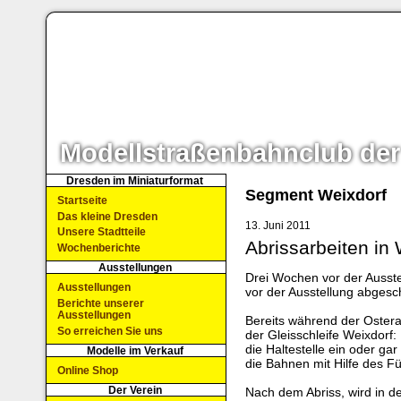
Modellstraßenbahnclub der
Dresden im Miniaturformat
Segment Weixdorf
Startseite
Das kleine Dresden
13. Juni 2011
Unsere Stadtteile
Abrissarbeiten in
Wochenberichte
Ausstellungen
Drei Wochen vor der Ausste
Ausstellungen
vor der Ausstellung abges
Berichte unserer
Ausstellungen
Bereits während der Osterau
So erreichen Sie uns
der Gleisschleife Weixdorf:
die Haltestelle ein oder gar
Modelle im Verkauf
die Bahnen mit Hilfe des 
Online Shop
Der Verein
Nach dem Abriss, wird in 