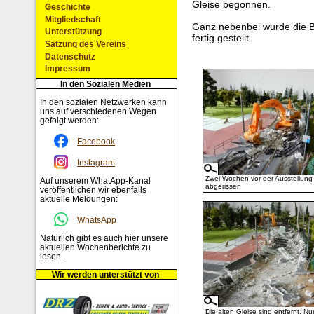
Gleise begonnen.
Geschichte
Mitgliedschaft
Ganz nebenbei wurde die B
Unterstützung
fertig gestellt.
Satzung des Vereins
Datenschutz
Impressum
In den Sozialen Medien
In den sozialen Netzwerken kann
uns auf verschiedenen Wegen
gefolgt werden:
Facebook
Instagram
Zwei Wochen vor der Ausstellung 
Auf unserem WhatApp-Kanal
abgerissen
veröffentlichen wir ebenfalls
aktuelle Meldungen:
WhatsApp
Natürlich gibt es auch hier unsere
aktuellen Wochenberichte zu
lesen.
Wir werden unterstützt von
Die alten Gleise sind entfernt. N