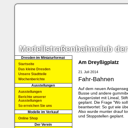
Modellstraßenbahnclub der
Dresden im Miniaturformat
Am Dreyßigplatz
Startseite
Das kleine Dresden
21. Juli 2014
Unsere Stadtteile
Fahr-Bahnen
Wochenberichte
Ausstellungen
Auf dem neuen Anlagensegm
Ausstellungen
Busse und andere gummiber
Berichte unserer
Ausgerüstet mit Lineal, Sti
Ausstellungen
geplant. Die Frage "Wo soll
So erreichen Sie uns
beantwortet: So gut wie übe
Also wurde munter drauf lo
Modelle im Verkauf
und Stoppstellen geplant.
Online Shop
Der Verein