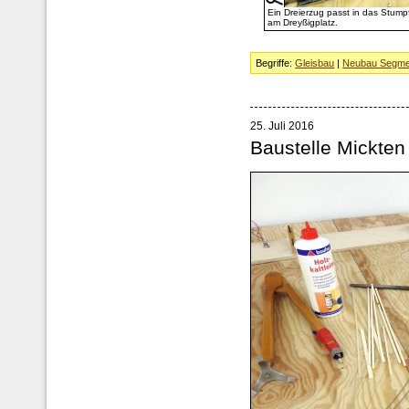
Ein Dreierzug passt in das Stumpf
am Dreyßigplatz.
Begriffe:
Gleisbau
|
Neubau Segme
25. Juli 2016
Baustelle Mickten