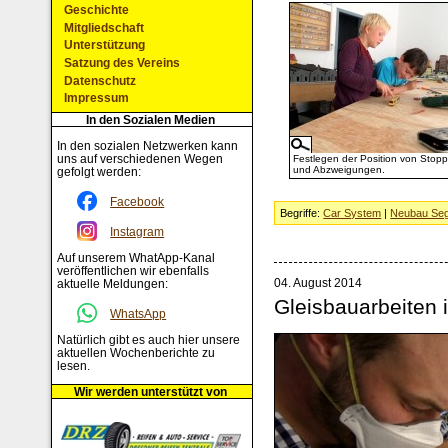
Geschichte
Mitgliedschaft
Unterstützung
Satzung des Vereins
Datenschutz
Impressum
In den Sozialen Medien
In den sozialen Netzwerken kann
uns auf verschiedenen Wegen
Festlegen der Position von Stopp
und Abzweigungen.
gefolgt werden:
Facebook
Begriffe:
Car System
|
Neubau Seg
Instagram
Auf unserem WhatApp-Kanal
veröffentlichen wir ebenfalls
04. August 2014
aktuelle Meldungen:
Gleisbauarbeiten
WhatsApp
Natürlich gibt es auch hier unsere
aktuellen Wochenberichte zu
lesen.
Wir werden unterstützt von