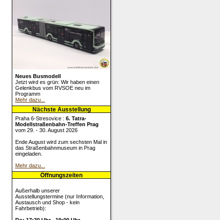
Neues Busmodell
Jetzt wird es grün: Wir haben einen
Gelenkbus vom RVSOE neu im
Programm
Mehr dazu...
Nächste Ausstellung
Praha 6-Stresovice :
6. Tatra-
Modellstraßenbahn-Treffen Prag
vom 29. - 30. August 2026
Ende August wird zum sechsten Mal in
das Straßenbahnmuseum in Prag
eingeladen.
Mehr dazu...
Öffnungszeiten
Außerhalb unserer
Ausstellungstermine (nur Information,
Austausch und Shop - kein
Fahrbetrieb):
Do: 17:30 Uhr - 19:00 Uhr