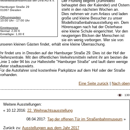
Der Frühling beginnt (zumindest
Modellstraßenbahnclub der DVB AG e.V.
behauptet dies der Kalender) und Ostern
Hamburger Straße 29
steht in den nächsten Wochen an.
01067 Dresden
Dies nehmen wir zum Anlass und laden
Öffnungszeiten
große und kleine Besucher zu unser
10:00 Uhr - 17:00 Uhr
Modellstraßenbahnausstellung ein. Dem
Hörensagen nach hat der Osterhase
Eintrittspreise
eine kleine Schule eingerichtet. Vor den
Normal: 2,00 €
Ermäßigte: 1,00 €
neugierigen Blicken der Menschen ist
sie ein wenig verborgen. Wer sie von
unseren kleinen Gästen findet, erhält eine kleine Überraschung.
Ihr findet uns in Dresden auf der Hamburger Straße 29. Dies ist der Hof der
Reifenzentrale. Mit den öffentlichen Verkehrsmitteln nehmt ihr am besten die
Linie 1 oder 94 bis zur Haltestelle "Hamburger Straße" und lauft dann wenige
Meter stadtauswärts.
Für die Autofahrer sind kostenfreie Parkplätze auf dem Hof oder der Straße
vorhanden.
Eine Seite zurück
|
Nach oben
130
Weitere Ausstellungen:
« 10.12.2016:
22. Weihnachtsausstellung
08.04.2017:
Tag der offenen Tür im Straßenbahnmuseum
»
Zurück zu:
Ausstellungen aus dem Jahr 2017