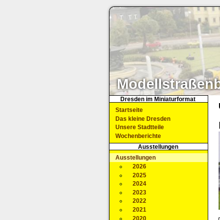
Modellstraßen
Dresden im Miniaturformat
Startseite
Das kleine Dresden
Unsere Stadtteile
Wochenberichte
Ausstellungen
Ausstellungen
2026
2025
2024
2023
2022
2021
2020