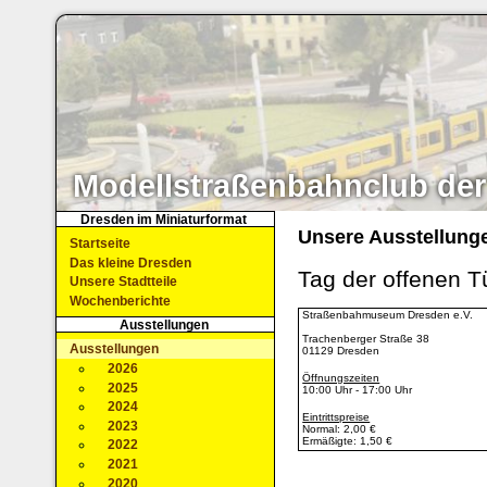
Modellstraßenbahnclub der
Dresden im Miniaturformat
Unsere Ausstellung
Startseite
Das kleine Dresden
Tag der offenen 
Unsere Stadtteile
Wochenberichte
Straßenbahmuseum Dresden e.V.
Ausstellungen
Trachenberger Straße 38
Ausstellungen
01129 Dresden
2026
Öffnungszeiten
2025
10:00 Uhr - 17:00 Uhr
2024
Eintrittspreise
2023
Normal: 2,00 €
Ermäßigte: 1,50 €
2022
2021
2020