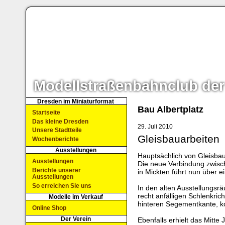
Modellstraßenbahnclub der
Dresden im Miniaturformat
Bau Albertplatz
Startseite
Das kleine Dresden
29. Juli 2010
Unsere Stadtteile
Gleisbauarbeiten
Wochenberichte
Ausstellungen
Hauptsächlich von Gleisbau
Ausstellungen
Die neue Verbindung zwisc
Berichte unserer
in Mickten führt nun über ei
Ausstellungen
So erreichen Sie uns
In den alten Ausstellungs
recht anfälligen Schlenkri
Modelle im Verkauf
hinteren Segementkante, k
Online Shop
Der Verein
Ebenfalls erhielt das Mitte