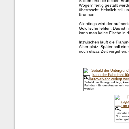
Sollten erst die beiden Bru
Wogen" fertig gestallt we
überrascht: Heimlich still u
Brunnen.
Allerdings wird der aufmer
Goldfische fehlen. Das ist 
kann man keine Fische in 
Inzwischen läuft die Planu
Albertplatz. Später soll ein
noch etwas Zeit vergehen, 
Sobald der Untergrund liegt, kan
Fahrdraht für den Autoverkehr ver
werden
Fast alle
Nun muss 
weiter ge