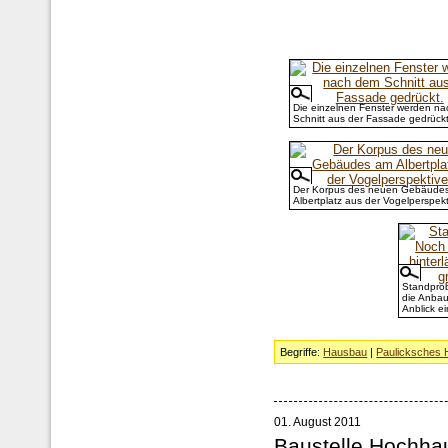
Die einzelnen Fenster werden n
Schnitt aus der Fassade gedrückt
Der Korpus des neuen Gebäude
Albertplatz aus der Vogelperspekt
Standprob
die Anbau
Anblick e
Begriffe:
Hausbau
|
Paulicksches
01. August 2011
Baustelle Hochha