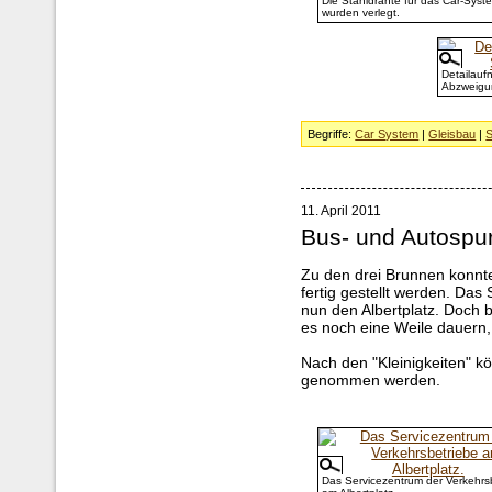
Die Stahldrähte für das Car-Syst
wurden verlegt.
Detailauf
Abzweigu
Begriffe:
Car System
|
Gleisbau
|
S
11. April 2011
Bus- und Autospu
Zu den drei Brunnen konnte
fertig gestellt werden. Das
nun den Albertplatz. Doch b
es noch eine Weile dauern,
Nach den "Kleinigkeiten" k
genommen werden.
Das Servicezentrum der Verkehrs