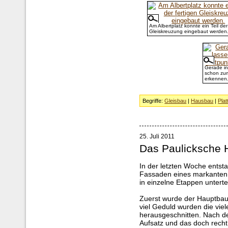
Am Albertplatz konnte ein Teil der
Gleiskreuzung eingebaut werden
Gerade in
schon zum
erkennen
Begriffe:
Gleisbau
|
Hausbau
|
Plat
25. Juli 2011
Das Paulicksche
In der letzten Woche entsta
Fassaden eines markanten
in einzelne Etappen untertei
Zuerst wurde der Hauptbau 
viel Geduld wurden die vie
herausgeschnitten. Nach de
Aufsatz und das doch recht