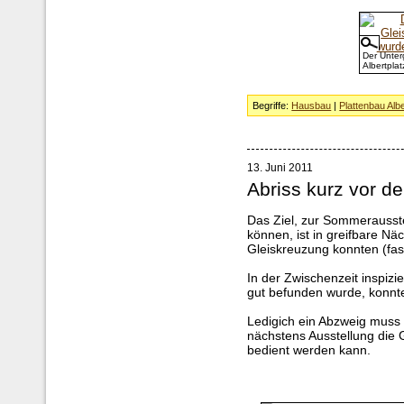
Der Unter
Albertplat
Begriffe:
Hausbau
|
Plattenbau Albe
13. Juni 2011
Abriss kurz vor de
Das Ziel, zur Sommerausste
können, ist in greifbare Nä
Gleiskreuzung konnten (fast
In der Zwischenzeit inspizi
gut befunden wurde, konnte
Ledigich ein Abzweig muss n
nächstens Ausstellung die 
bedient werden kann.