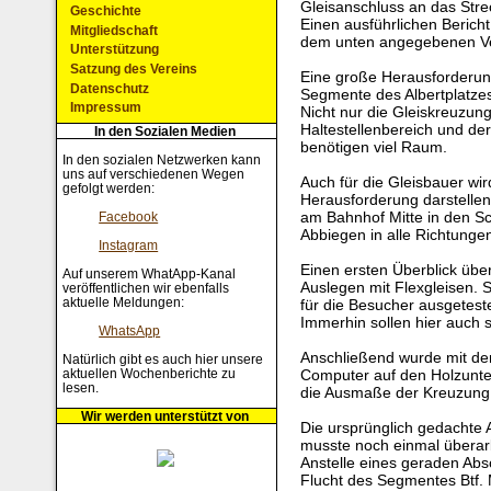
Gleisanschluss an das Stre
Geschichte
Einen ausführlichen Bericht
Mitgliedschaft
dem unten angegebenen Ve
Unterstützung
Satzung des Vereins
Eine große Herausforderung 
Datenschutz
Segmente des Albertplatzes
Impressum
Nicht nur die Gleiskreuzung
Haltestellenbereich und de
In den Sozialen Medien
benötigen viel Raum.
In den sozialen Netzwerken kann
uns auf verschiedenen Wegen
Auch für die Gleisbauer wir
gefolgt werden:
Herausforderung darstellen.
am Bahnhof Mitte in den Sch
Facebook
Abbiegen in alle Richtungen
Instagram
Einen ersten Überblick übe
Auf unserem WhatApp-Kanal
Auslegen mit Flexgleisen. 
veröffentlichen wir ebenfalls
aktuelle Meldungen:
für die Besucher ausgetest
Immerhin sollen hier auch 
WhatsApp
Anschließend wurde mit de
Natürlich gibt es auch hier unsere
aktuellen Wochenberichte zu
Computer auf den Holzunte
lesen.
die Ausmaße der Kreuzung 
Wir werden unterstützt von
Die ursprünglich gedachte 
musste noch einmal überar
Anstelle eines geraden Abs
Flucht des Segmentes Btf. M