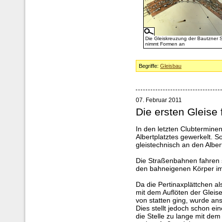
Die Gleiskreuzung der Bautzner 
nimmt Formen an
Begriffe:
Gleisbau
07. Februar 2011
Die ersten Gleise 
In den letzten Clubterminen
Albertplatztes gewerkelt. 
gleistechnisch an den Albe
Die Straßenbahnen fahren 
den bahneigenen Körper im
Da die Pertinaxplättchen al
mit dem Auflöten der Gleis
von statten ging, wurde an
Dies stellt jedoch schon ei
die Stelle zu lange mit dem L