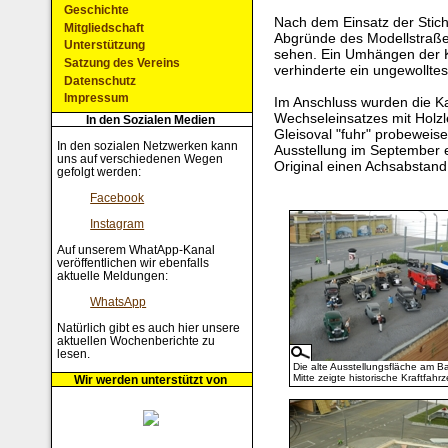
Geschichte
Nach dem Einsatz der Stichs
Mitgliedschaft
Abgründe des Modellstraßen
Unterstützung
sehen. Ein Umhängen der
Satzung des Vereins
verhinderte ein ungewollte
Datenschutz
Impressum
Im Anschluss wurden die K
Wechseleinsatzes mit Holzl
In den Sozialen Medien
Gleisoval "fuhr" probeweis
In den sozialen Netzwerken kann
Ausstellung im September 
uns auf verschiedenen Wegen
Original einen Achsabstan
gefolgt werden:
Facebook
Instagram
Auf unserem WhatApp-Kanal
veröffentlichen wir ebenfalls
aktuelle Meldungen:
WhatsApp
Natürlich gibt es auch hier unsere
aktuellen Wochenberichte zu
lesen.
Die alte Ausstellungsfläche am B
Mitte zeigte historische Kraftfahr
Wir werden unterstützt von