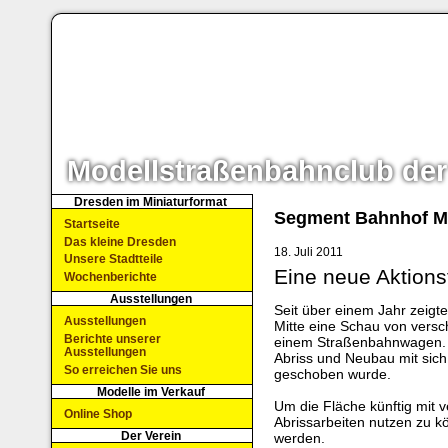
Modellstraßenbahnclub der
Dresden im Miniaturformat
Segment Bahnhof Mi
Startseite
Das kleine Dresden
18. Juli 2011
Unsere Stadtteile
Eine neue Aktions
Wochenberichte
Ausstellungen
Seit über einem Jahr zeigt
Ausstellungen
Mitte eine Schau von versc
Berichte unserer
einem Straßenbahnwagen. 
Ausstellungen
Abriss und Neubau mit sich
So erreichen Sie uns
geschoben wurde.
Modelle im Verkauf
Um die Fläche künftig mit 
Online Shop
Abrissarbeiten nutzen zu k
Der Verein
werden.