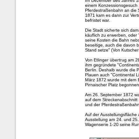
Im Dezember des Jahres 18
einem Konzessionsgesuch 
Pferdestraßenbahn an die S
1871 kam es dann zur Vert
befristet war.
Die Stadt sicherte sich da
käuflich zu erwerben, oder
seine Kosten die Bahn nebs
beseitige, auch die davon 
Stand setze" (Von Kutscher
Von Etlinger übertrug am 
ihm gegründete "Continenta
Berlin. Deshalb wurde die 
Plauen auch "Continental Li
März 1872 wurde mit dem B
Pirnaischer Platz begonnen
Am 26. September 1872 war
auf dem Streckenabschnitt B
und der Pferdestraßenbahn
Auf der Ausstellungsfläche
Ausstellung am 24. und 25
Wagenserie 1-20 seine Run