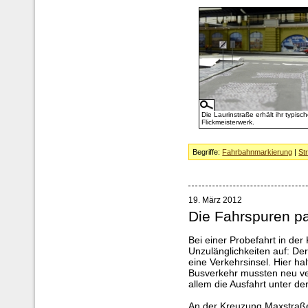
Die Laurinstraße erhält ihr typisc
Flickmeisterwerk.
Begriffe:
Fahrbahnmarkierung
|
St
19. März 2012
Die Fahrspuren p
Bei einer Probefahrt in der 
Unzulänglichkeiten auf: De
eine Verkehrsinsel. Hier hal
Busverkehr mussten neu ver
allem die Ausfahrt unter d
An der Kreuzung Maxstraße/