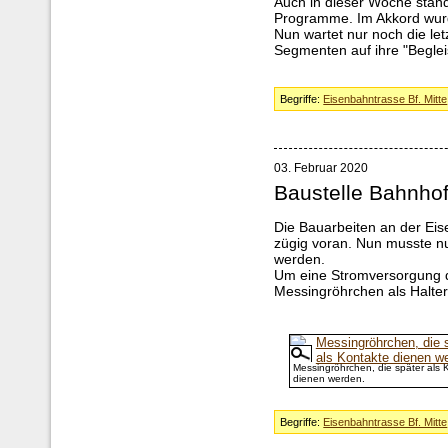
Auch in dieser Woche stan
Programme. Im Akkord wurd
Nun wartet nur noch die let
Segmenten auf ihre "Beglei
Begriffe:
Eisenbahntrasse Bf. Mitte
03. Februar 2020
Baustelle Bahnhof
Die Bauarbeiten an der E
zügig voran. Nun musste nu
werden.
Um eine Stromversorgung d
Messingröhrchen als Halter
Messingröhrchen, die später als 
dienen werden.
Begriffe:
Eisenbahntrasse Bf. Mitte