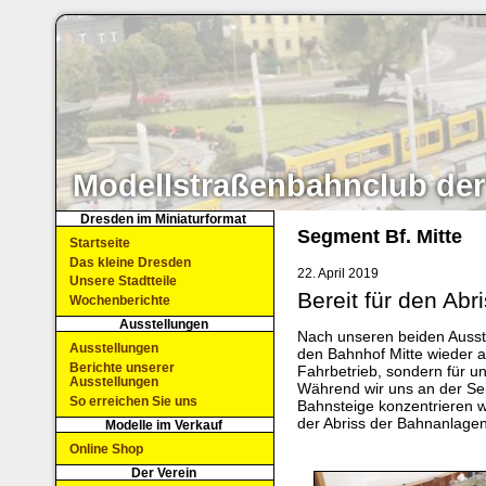
Modellstraßenbahnclub der
Dresden im Miniaturformat
Segment Bf. Mitte
Startseite
Das kleine Dresden
22. April 2019
Unsere Stadtteile
Bereit für den Abr
Wochenberichte
Ausstellungen
Nach unseren beiden Ausst
Ausstellungen
den Bahnhof Mitte wieder au
Berichte unserer
Fahrbetrieb, sondern für 
Ausstellungen
Während wir uns an der Sei
So erreichen Sie uns
Bahnsteige konzentrieren 
der Abriss der Bahnanlagen
Modelle im Verkauf
Online Shop
Der Verein