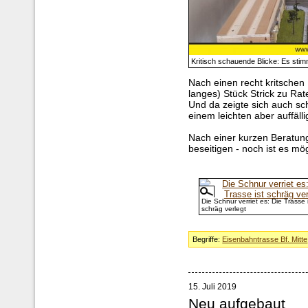
Kritisch schauende Blicke: Es stim
Nach einen recht kritschen
langes) Stück Strick zu Ra
Und da zeigte sich auch sc
einem leichten aber auffäll
Nach einer kurzen Beratung
beseitigen - noch ist es mög
Die Schnur verriet es: Die Trasse i
schräg verlegt
Begriffe:
Eisenbahntrasse Bf. Mitte
15. Juli 2019
Neu aufgebaut