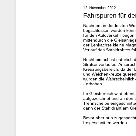
12. November 2012
Fahrspuren für de
Nachdem in der letzten Woc
begschlossen werden konnt
für den Autoverkehr begonn
mittendurch die Gleisanlag
der Lenkachse kleine Magne
Verlauf des Stahldrahtes fo
Recht einfach ist natürlich
Straßenverlaufes. Anspruc
Kreuzungsbereich, da der D
und Weichenkreuze queren 
würden die Wahrscheinlichke
- erhöhen.
Im Gleisbereich wird ebenfa
aufgezeichnet und an den 
Trennscheibe eingeschnitt
dann der Stahldraht am Glei
Bevor aber nun zugespacht
freigeschnitten werden.