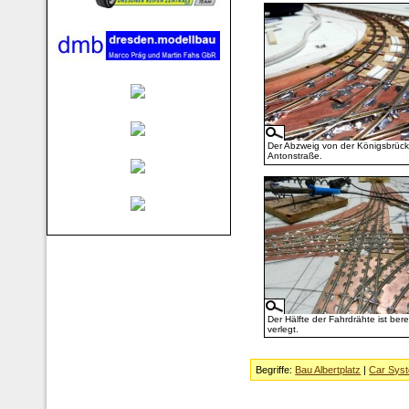
Der Abzweig von der Königsbrücke
Antonstraße.
Der Hälfte der Fahrdrähte ist bere
verlegt.
Begriffe:
Bau Albertplatz
|
Car Sys