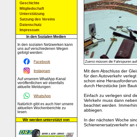
Geschichte
Mitgliedschaft
Unterstützung
Satzung des Vereins
Datenschutz
Impressum
In den Sozialen Medien
In den sozialen Netzwerken kann
uns auf verschiedenen Wegen
gefolgt werden:
Facebook
Zuerst müssen die Fahrspuren auf
Mit dem Abschluss der Gle
Instagram
für den Autoverkehr verlegt
Auf unserem WhatApp-Kanal
schon eine Herausforderung 
veröffentlichen wir ebenfalls
durch Herzstücke (ein Baut
aktuelle Meldungen:
Einfach zu verlegen sind 
WhatsApp
Vehrkehr muss dann neben de
Natürlich gibt es auch hier unsere
beachtet werden. Immerhin
aktuellen Wochenberichte zu
abbiegen.
lesen.
In der nächsten Woche sin
Wir werden unterstützt von
Schienenersatzverkehr an 