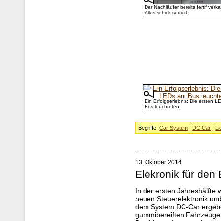
Der Nachläufer bereits fertif verka
Alles schick sortiert.
Ein Erfolgserlebnis: Die ersten 
Bus leuchteten.
Begriffe:
Car System
|
DC Car
|
Li
13. Oktober 2014
Elekronik für den
In der ersten Jahreshälfte
neuen Steuerelektronik und
dem System DC-Car ergeben
gummibereiften Fahrzeugen 