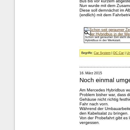
Bus bis vor kurzem abgestel
Nun wurde mit dem Zusamm
Diese soll demnächst im Al
(endlich) mit dem Fahrbetr
Schon seit geraumer Zeit steht d
Hybridbus in der Werkstatt.
Begriffe:
Car System
|
DC Car
|
U
16. März 2015
Noch einmal umge
Am Mercedes Hybridbus wur
Problem bisher war, dass d
Gehäuse nicht richtig festh
Fahr nach vorn.
Während der Umbauarbeiten
den Kabelsalat zu bringen.
Von der Probefahrt gibt es 
vergessen.