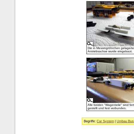
Die in Messingröhrchen gelagerte
Antriebsachse wurde eingebaut.
Alle beiden "Wagenteile" sind fert
gestellt und fest verbunden.
Begriffe:
Car System
|
Umbau Bus