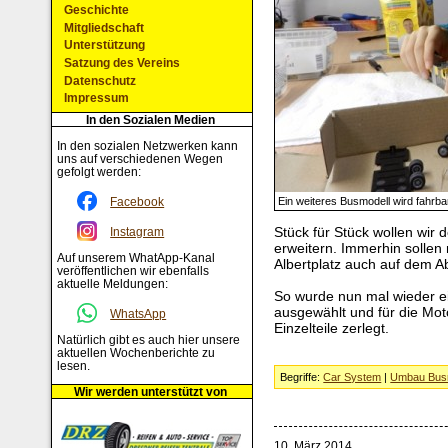
Geschichte
Mitgliedschaft
Unterstützung
Satzung des Vereins
Datenschutz
Impressum
In den Sozialen Medien
In den sozialen Netzwerken kann
uns auf verschiedenen Wegen
gefolgt werden:
Facebook
Ein weiteres Busmodell wird fahrbar
Stück für Stück wollen wi
Instagram
erweitern. Immerhin sollen
Auf unserem WhatApp-Kanal
Albertplatz auch auf dem A
veröffentlichen wir ebenfalls
aktuelle Meldungen:
So wurde nun mal wieder e
ausgewählt und für die Moto
WhatsApp
Einzelteile zerlegt.
Natürlich gibt es auch hier unsere
aktuellen Wochenberichte zu
lesen.
Begriffe:
Car System
|
Umbau Bus
Wir werden unterstützt von
10. März 2014