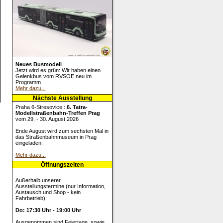
Neues Busmodell
Jetzt wird es grün: Wir haben einen
Gelenkbus vom RVSOE neu im
Programm
Mehr dazu...
Nächste Ausstellung
Praha 6-Stresovice :
6. Tatra-
Modellstraßenbahn-Treffen Prag
vom 29. - 30. August 2026
Ende August wird zum sechsten Mal in
das Straßenbahnmuseum in Prag
eingeladen.
Mehr dazu...
Öffnungszeiten
Außerhalb unserer
Ausstellungstermine (nur Information,
Austausch und Shop - kein
Fahrbetrieb):
Do: 17:30 Uhr - 19:00 Uhr
Ausgenommen sind Feiertage, sowie