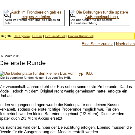
Auch im Frontbereich gab es einiges zu
Die Bohrungen für die spätere
feilen.
Außenbeleuchtung.
Begriffe:
Car System
|
DC Car
|
Licht im Modell
|
Umbau Busmodell
Eine Seite zurück
|
Nach oben
16. März 2015
Die erste Runde
Die Bodenplatte für den kleinen Bus vom Typ H6B.
Vor zweieinhalb Jahren dreht der Bus schon seine erste Proberunde. Da das
Modell jedoch mit dem Original recht wenig gemeinsam hatte, erfolgte ein
Umbau.
In den vergangenen Tagen wurde die Bodenplatte des kleinen Busses
verkabelt, sodass die erste richtige Proberunde möglich war. Für den
Testbetrieb wurden kleine Batterien eingebaut (1/2 Micro). Diese werden
später duch 2/3 Micro Akkus ersetzt.
Als nächstes wird der Einbau der Beleuchtung erfolgen. Ebenso müssen die
Decale für die Ausgestaltung des Modells erstellt werden.