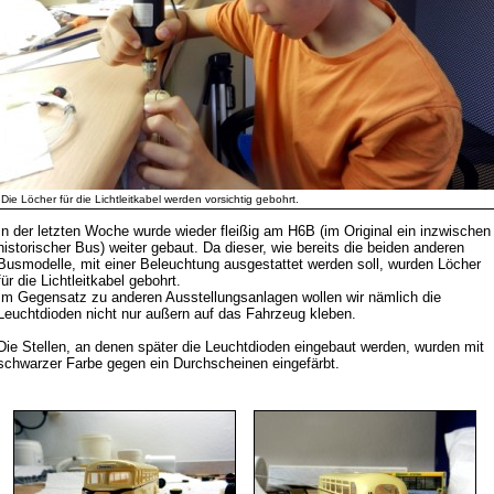
Die Löcher für die Lichtleitkabel werden vorsichtig gebohrt.
In der letzten Woche wurde wieder fleißig am H6B (im Original ein inzwischen
historischer Bus) weiter gebaut. Da dieser, wie bereits die beiden anderen
Busmodelle, mit einer Beleuchtung ausgestattet werden soll, wurden Löcher
für die Lichtleitkabel gebohrt.
Im Gegensatz zu anderen Ausstellungsanlagen wollen wir nämlich die
Leuchtdioden nicht nur außern auf das Fahrzeug kleben.
Die Stellen, an denen später die Leuchtdioden eingebaut werden, wurden mit
schwarzer Farbe gegen ein Durchscheinen eingefärbt.