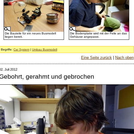
Die Bauteile für ein neues Busmodell
Die Bodenplatte wird mit der Feile an das
liegen bereit.
Gehäuse angepasst.
Begriffe:
Car System
|
Umbau Busmodell
Eine Seite zurück
|
Nach oben
02. Juli 2012
Gebohrt, gerahmt und gebrochen