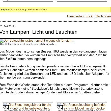
Begriffe:
Car System
|
Umbau Busmodell
Eine Seite zurück
|
Nach oben
23. Juli 2012
Von Lampen, Licht und Leuchten
Der Beleuchtungstest spricht eigentlich für sich...
Das Modell des historischen Busses H6B wurde in den vergangenen Tagen
weiter bearbeitet. So wurden die Frontscheiben vergrößert und der Platz für
den Zielfilmkasten herausgesägt.
Für die Frontbeleuchtung wurden jeweils zwei sehr helle LEDs ausgewählt.
Mittels Lichtleiter werden somit die Front- und Positionslampen beleuchtet.
Gleichzeitig wird das Streulicht der LED und des LED-Lichtleiter-Adapters für
die Innenbeleuchtung verwendet.
Zum Ende der Woche stand eine Testfahrt auf dem Programm. Hierfür erhielt
der Motor eine kleine "Steckdose". Mittels eines kleinen Batteriekastens
konnte der Bodenrahmen einige Runden auf Klotzscher Straßen drehen.
Die Bleuchtungskörper für die Front- und
Die Frontbeleuchtung befindet sich im