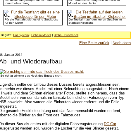
Innenbeleuchtung
Modell an der Decke
Für die Testfahrt gibt es eine Steckdose
Die Testfahrt auf den leeren Straßen im
für den Motor
Stadtteil Klotzsche.
Begriffe:
Car System
|
Licht im Modell
|
Umbau Busmodell
Eine Seite zurück
|
Nach oben
06. Januar 2014
Ab- und Wiederaufbau
So richtig stimmte das Heck des Busses nicht.
Eigentlich sollte der Umbau dieses Busses bereits abgeschlossen sein.
Immerhin war dieses Modell mit einer Beleuchtung ausgestattet. Nach einem
Hinweis und dem Sichten einiger alter Fotos, stellte sich heraus, dass das
Modell sehr von den damals im Einsatz befindlichen Fahrzeugen vom Typ
H6B abweicht. Also wurden alle Einbauten wieder entfernt und die Feile
angesetzt.
Die gesamte Heckbeleuchtung und das Nummernschild wurden entfernt,
ebenso die Blinker an der Front des Fahrzeuges.
Da dieser Bus als erstes mit der digitalen Fahrzeugsteuerung
DC Car
ausgerüstet werden soll, wurden die Löcher für die vier Blinker gesetzt.