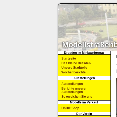
Modellstraßen
Dresden im Miniaturformat
Startseite
Das kleine Dresden
Unsere Stadtteile
Wochenberichte
Ausstellungen
Ausstellungen
Berichte unserer
Ausstellungen
So erreichen Sie uns
Modelle im Verkauf
Online Shop
Der Verein