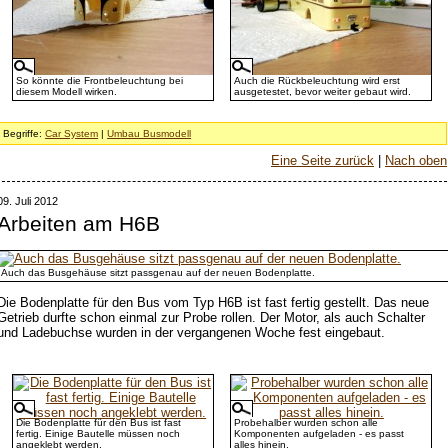
So könnte die Frontbeleuchtung bei
Auch die Rückbeleuchtung wird erst
diesem Modell wirken.
ausgetestet, bevor weiter gebaut wird.
Begriffe:
Car System
|
Umbau Busmodell
Eine Seite zurück
|
Nach oben
09. Juli 2012
Arbeiten am H6B
Auch das Busgehäuse sitzt passgenau auf der neuen Bodenplatte.
Die Bodenplatte für den Bus vom Typ H6B ist fast fertig gestellt. Das neue
Getrieb durfte schon einmal zur Probe rollen. Der Motor, als auch Schalter
und Ladebuchse wurden in der vergangenen Woche fest eingebaut.
Die Bodenplatte für den Bus ist fast
Probehalber wurden schon alle
fertig. Einige Bautelle müssen noch
Komponenten aufgeladen - es passt
angeklebt werden.
alles hinein.