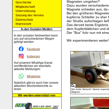
Magneten umgehen?
Geschichte
Dazu wurden verschiedene 
Mitgliedschaft
Magnete schieden aus, da d
Unterstützung
Bei den größeren Magneten
Satzung des Vereins
kupferne Schleifer zu sher
Datenschutz
der Straße aufschlagen ließ
Impressum
Das derzeit beste Ergebnis
dem Kupferblättchen und d
In den Sozialen Medien
Der "Bus" fuhr nun mit e
In den sozialen Netzwerken kann
uns auf verschiedenen Wegen
Wir experimentieren weiter
gefolgt werden:
Facebook
Instagram
Auf unserem WhatApp-Kanal
veröffentlichen wir ebenfalls
aktuelle Meldungen:
WhatsApp
Natürlich gibt es auch hier unsere
aktuellen Wochenberichte zu
lesen.
Der erste Versuch: kleiner supers
Magnet.
Wir werden unterstützt von