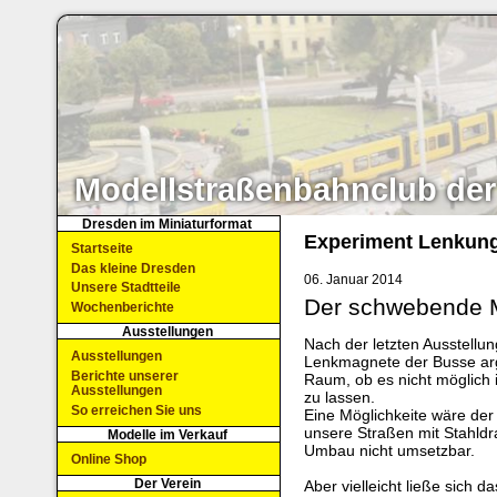
Modellstraßenbahnclub der
Dresden im Miniaturformat
Experiment Lenkun
Startseite
Das kleine Dresden
06. Januar 2014
Unsere Stadtteile
Der schwebende 
Wochenberichte
Ausstellungen
Nach der letzten Ausstellung
Ausstellungen
Lenkmagnete der Busse arg
Berichte unserer
Raum, ob es nicht möglich 
Ausstellungen
zu lassen.
So erreichen Sie uns
Eine Möglichkeite wäre der
unsere Straßen mit Stahldr
Modelle im Verkauf
Umbau nicht umsetzbar.
Online Shop
Der Verein
Aber vielleicht ließe sich