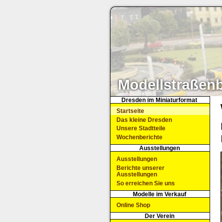
Modellstraßen
Dresden im Miniaturformat
Startseite
Das kleine Dresden
Unsere Stadtteile
Wochenberichte
Ausstellungen
Ausstellungen
Berichte unserer
Ausstellungen
So erreichen Sie uns
Modelle im Verkauf
Online Shop
Der Verein