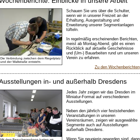
Wochenberichte: Einblicke in unsere Arbeit
Schauen Sie uns über die Schulter,
wenn wir in unserer Freizeit an der
Erhaltung, Ausgestaltung und
Erweiterung unserer Segmentanlagen
tüfteln.
In regelmäßig erscheinenden Berichten,
meist ab Montag Abend, gibt es einen
Rückblick auf aktuelle Geschehnisse
und (Um-) Bauarbeiten rund um unseren
Verein zu erfahren.
Die Verbindung zwischen dem Riegelplatz
und der Wallstraße entsteht.
Zu den Wochenberichten
Ausstellungen in- und außerhalb Dresdens
Jedes Jahr zeigen wir das Dresden im
Miniatur-Format auf verschiedenen
Ausstellungen.
Neben den jährlich vier feststehenden
Veranstaltungen in unseren
Vereinsräumen, zeigen wir ausgewählte
Segmente auch auf Ausstellungen
außerhalb Dresdens.
Wenn Sie neugierig geworden sind, dann
Mit dem Besucherandrang hatten wir