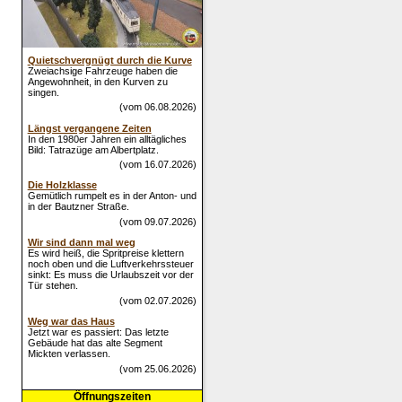
Quietschvergnügt durch die Kurve
Zweiachsige Fahrzeuge haben die
Angewohnheit, in den Kurven zu
singen.
(vom 06.08.2026)
Längst vergangene Zeiten
In den 1980er Jahren ein alltägliches
Bild: Tatrazüge am Albertplatz.
(vom 16.07.2026)
Die Holzklasse
Gemütlich rumpelt es in der Anton- und
in der Bautzner Straße.
(vom 09.07.2026)
Wir sind dann mal weg
Es wird heiß, die Spritpreise klettern
noch oben und die Luftverkehrssteuer
sinkt: Es muss die Urlaubszeit vor der
Tür stehen.
(vom 02.07.2026)
Weg war das Haus
Jetzt war es passiert: Das letzte
Gebäude hat das alte Segment
Mickten verlassen.
(vom 25.06.2026)
Öffnungszeiten