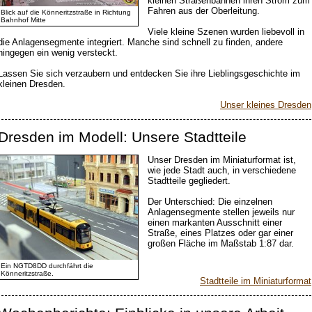
kleinen Straßenbahnen ihren Strom zum
Fahren aus der Oberleitung.
Blick auf die Könneritzstraße in Richtung
Bahnhof Mitte
Viele kleine Szenen wurden liebevoll in
die Anlagensegmente integriert. Manche sind schnell zu finden, andere
hingegen ein wenig versteckt.
Lassen Sie sich verzaubern und entdecken Sie ihre Lieblingsgeschichte im
kleinen Dresden.
Unser kleines Dresden
Dresden im Modell: Unsere Stadtteile
Unser Dresden im Miniaturformat ist,
wie jede Stadt auch, in verschiedene
Stadtteile gegliedert.
Der Unterschied: Die einzelnen
Anlagensegmente stellen jeweils nur
einen markanten Ausschnitt einer
Straße, eines Platzes oder gar einer
großen Fläche im Maßstab 1:87 dar.
Ein NGTD8DD durchfährt die
Könneritzstraße.
Stadtteile im Miniaturformat