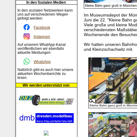
In den Sozialen Medien
Kleine Bahn ganz groß in München
In den sozialen Netzwerken kann
uns auf verschiedenen Wegen
Im Museumsdepot der Münc
gefolgt werden:
Juni die 22. "Kleine Bahn g
Viele große und kleine Mo
Facebook
verschiedensten Maßstäben
Wochenende den Besucher
Instagram
Wir hatten unseren Bahnhof
Auf unserem WhatApp-Kanal
veröffentlichen wir ebenfalls
und Kleinzschachwitz mit.
aktuelle Meldungen:
WhatsApp
Natürlich gibt es auch hier unsere
aktuellen Wochenberichte zu
lesen.
Wir werden unterstützt von
Kleine Bahn ganz groß in Münch