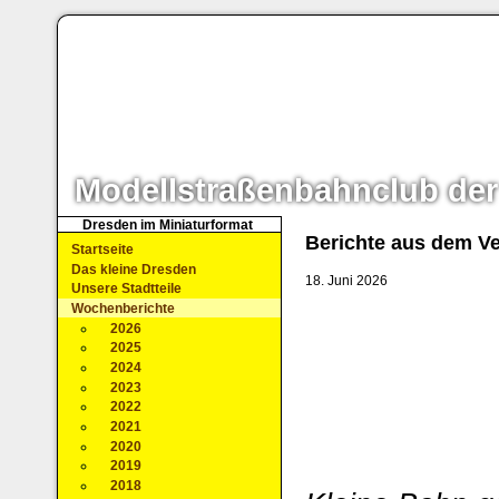
Modellstraßenbahnclub der
Dresden im Miniaturformat
Berichte aus dem Ve
Startseite
Das kleine Dresden
18. Juni 2026
Unsere Stadtteile
Wochenberichte
2026
2025
2024
2023
2022
2021
2020
2019
2018