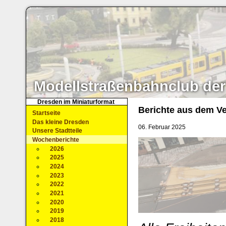
Modellstraßenbahnclub der
Dresden im Miniaturformat
Berichte aus dem Ve
Startseite
Das kleine Dresden
06. Februar 2025
Unsere Stadtteile
Wochenberichte
2026
2025
2024
2023
2022
2021
2020
2019
2018