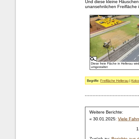
Und diese kleine Häuschen i
unansehnlichen Freifläche
Diese freie Fläche in Hellerau wir
umgestaltet
Begriffe:
Freifläche Hellerau
|
Koko
Weitere Berichte:
« 30.01.2025:
Viele Fahr
1
Zurück zu:
Berichte aus