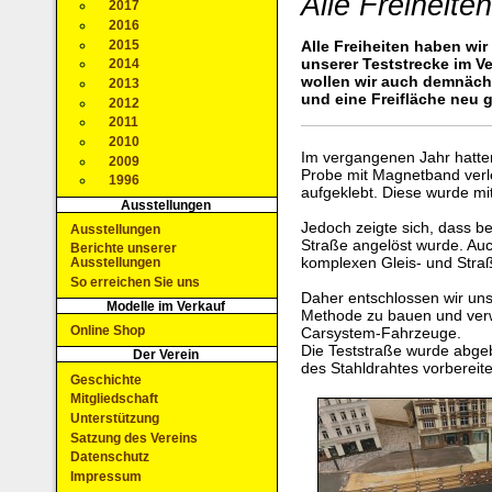
Alle Freiheite
2017
2016
2015
Alle Freiheiten haben w
unserer Teststrecke im Ve
2014
wollen wir auch demnäch
2013
und eine Freifläche neu g
2012
2011
2010
Im vergangenen Jahr hatten
2009
Probe mit Magnetband verle
1996
aufgeklebt. Diese wurde mit
Ausstellungen
Jedoch zeigte sich, dass b
Ausstellungen
Straße angelöst wurde. Au
Berichte unserer
komplexen Gleis- und Stra
Ausstellungen
So erreichen Sie uns
Daher entschlossen wir uns,
Modelle im Verkauf
Methode zu bauen und ver
Online Shop
Carsystem-Fahrzeuge.
Die Teststraße wurde abge
Der Verein
des Stahldrahtes vorbereite
Geschichte
Mitgliedschaft
Unterstützung
Satzung des Vereins
Datenschutz
Impressum