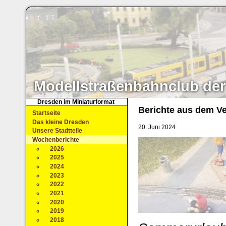
Modellstraßenbahnclub der
Dresden im Miniaturformat
Berichte aus dem Ve
Startseite
Das kleine Dresden
20. Juni 2024
Unsere Stadtteile
Wochenberichte
2026
2025
2024
2023
2022
2021
2020
2019
2018