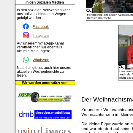
In den Sozialen Medien
In den sozialen Netzwerken kann
uns auf verschiedenen Wegen
Fahrbetrieb am ersten Ausstellun
gefolgt werden:
Bereich Klotzsche.
Facebook
Instagram
Auf unserem WhatApp-Kanal
veröffentlichen wir ebenfalls
aktuelle Meldungen:
WhatsApp
Natürlich gibt es auch hier unsere
aktuellen Wochenberichte zu
Eine ausfü
auch der 
lesen.
nicht alle
Wir werden unterstützt von
Der Weihnachtsm
Zu unserer Weihnachtsauss
Weihnachtsmann im kleinen
Die kleine Figur wurde an ei
und wartete dort auf seine 