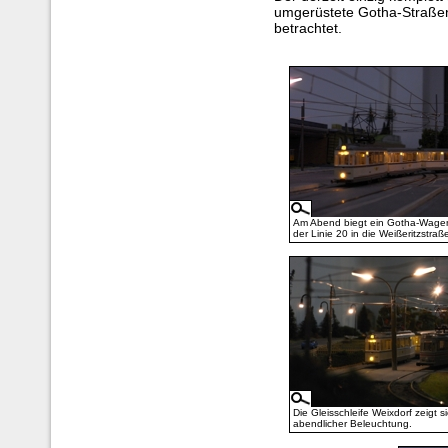
umgerüstete Gotha-Straße
betrachtet.
Am Abend biegt ein Gotha-Wage
der Linie 20 in die Weißeritzstraße
Die Gleisschleife Weixdorf zeigt si
abendlicher Beleuchtung.