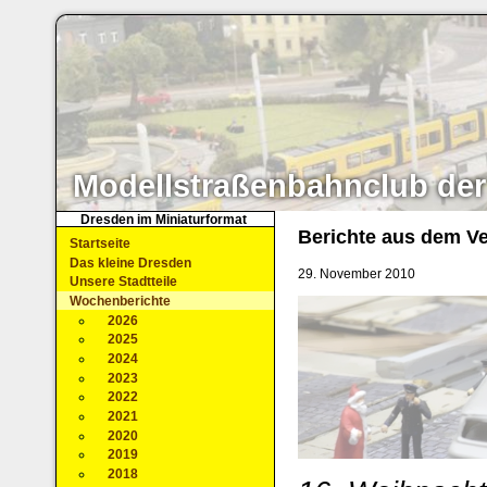
Modellstraßenbahnclub der
Dresden im Miniaturformat
Berichte aus dem Ve
Startseite
Das kleine Dresden
29. November 2010
Unsere Stadtteile
Wochenberichte
2026
2025
2024
2023
2022
2021
2020
2019
2018