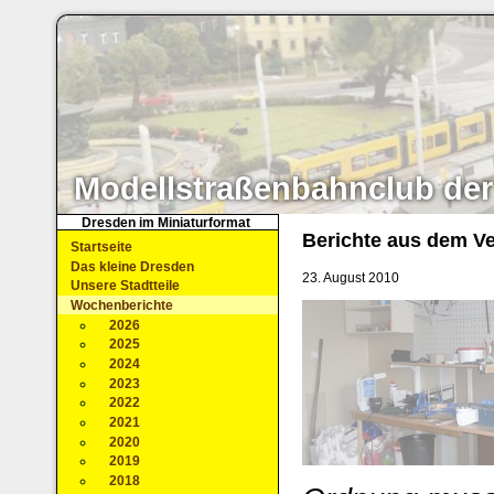
Modellstraßenbahnclub der
Dresden im Miniaturformat
Berichte aus dem Ve
Startseite
Das kleine Dresden
23. August 2010
Unsere Stadtteile
Wochenberichte
2026
2025
2024
2023
2022
2021
2020
2019
2018