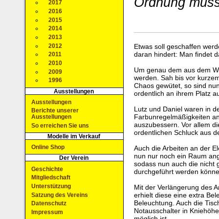
Ordnung muss
2017
2016
2015
2014
2013
2012
Etwas soll geschaffen werd
daran hindert: Man findet 
2011
2010
Um genau dem aus dem We
2009
werden. Sah bis vor kurzem 
1996
Chaos gewütet, so sind nu
Ausstellungen
ordentlich an ihrem Platz a
Ausstellungen
Lutz und Daniel waren in de
Berichte unserer
Farbunregelmäßigkeiten a
Ausstellungen
auszubessern. Vor allem d
So erreichen Sie uns
ordentlichen Schluck aus d
Modelle im Verkauf
Online Shop
Auch die Arbeiten an der El
nun nur noch ein Raum ang
Der Verein
sodass nun auch die nicht g
Geschichte
durchgeführt werden könne
Mitgliedschaft
Unterstützung
Mit der Verlängerung des A
erhielt diese eine extra Be
Satzung des Vereins
Beleuchtung. Auch die Tisc
Datenschutz
Notausschalter in Kniehöhe
Impressum
möglich ist.