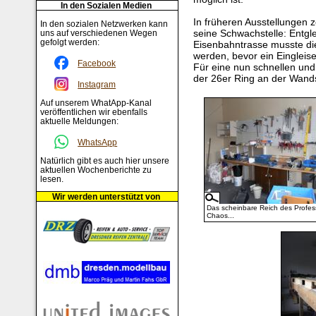
In den Sozialen Medien
In früheren Ausstellungen 
In den sozialen Netzwerken kann
seine Schwachstelle: Entgl
uns auf verschiedenen Wegen
gefolgt werden:
Eisenbahntrasse musste di
werden, bevor ein Eingleis
Facebook
Für eine nun schnellen und 
der 26er Ring an der Wands
Instagram
Auf unserem WhatApp-Kanal
veröffentlichen wir ebenfalls
aktuelle Meldungen:
WhatsApp
Natürlich gibt es auch hier unsere
aktuellen Wochenberichte zu
lesen.
Wir werden unterstützt von
Das scheinbare Reich des Profes
Chaos...