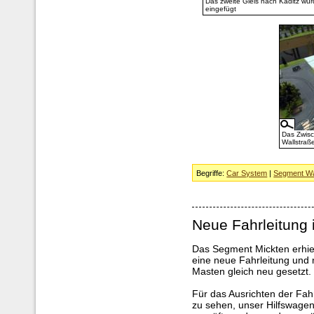
Das zweite Gleis nach Kaditz wu
eingefügt
Das Zwis
Wallstraß
Begriffe:
Car System
|
Segment Wa
Neue Fahrleitung 
Das Segment Mickten erhiel
eine neue Fahrleitung und
Masten gleich neu gesetzt.
Für das Ausrichten der Fah
zu sehen, unser Hilfswagen 