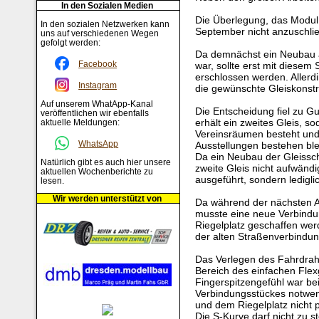
In den Sozialen Medien
Die Überlegung, das Modul 
In den sozialen Netzwerken kann
September nicht anzuschließ
uns auf verschiedenen Wegen
gefolgt werden:
Da demnächst ein Neubau a
Facebook
war, sollte erst mit diese
erschlossen werden. Allerdin
Instagram
die gewünschte Gleiskonstr
Auf unserem WhatApp-Kanal
Die Entscheidung fiel zu G
veröffentlichen wir ebenfalls
erhält ein zweites Gleis, 
aktuelle Meldungen:
Vereinsräumen besteht und
WhatsApp
Ausstellungen bestehen ble
Da ein Neubau der Gleissch
Natürlich gibt es auch hier unsere
zweite Gleis nicht aufwändig
aktuellen Wochenberichte zu
ausgeführt, sondern ledigli
lesen.
Wir werden unterstützt von
Da während der nächsten A
musste eine neue Verbindun
Riegelplatz geschaffen wer
der alten Straßenverbindun
Das Verlegen des Fahrdraht
Bereich des einfachen Flex
Fingerspitzengefühl war be
Verbindungsstückes notwend
und dem Riegelplatz nicht p
Die S-Kurve darf nicht zu 