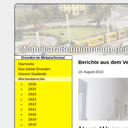
Modellstraßenbahnclub der
Dresden im Miniaturformat
Berichte aus dem Ve
Startseite
Das kleine Dresden
16. August 2010
Unsere Stadtteile
Wochenberichte
2026
2025
2024
2023
2022
2021
2020
2019
2018