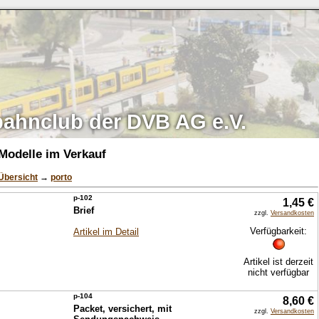
bahnclub der DVB AG e.V.
Modelle im Verkauf
Übersicht
→
porto
p-102
1,45 €
Brief
zzgl.
Versandkosten
Verfügbarkeit:
Artikel im Detail
Artikel ist derzeit
nicht verfügbar
p-104
8,60 €
Packet, versichert, mit
zzgl.
Versandkosten