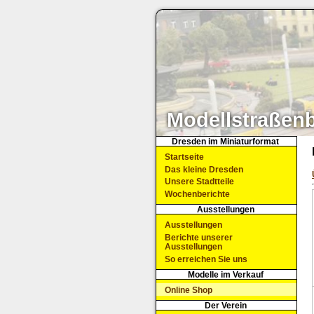
Modellstraßen
Dresden im Miniaturformat
Startseite
Das kleine Dresden
Unsere Stadtteile
Wochenberichte
Ausstellungen
Ausstellungen
Berichte unserer
Ausstellungen
So erreichen Sie uns
Modelle im Verkauf
Online Shop
Der Verein