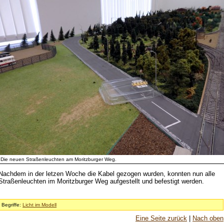
Die neuen Straßenleuchten am Moritzburger Weg.
Nachdem in der letzen Woche die Kabel gezogen wurden, konnten nun alle
Straßenleuchten im Moritzburger Weg aufgestellt und befestigt werden.
Begriffe:
Licht im Modell
Eine Seite zurück
|
Nach oben