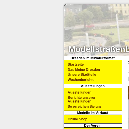
Modellstraßen
Dresden im Miniaturformat
Startseite
Das kleine Dresden
Unsere Stadtteile
Wochenberichte
Ausstellungen
Ausstellungen
Berichte unserer
Ausstellungen
So erreichen Sie uns
Modelle im Verkauf
Online Shop
Der Verein