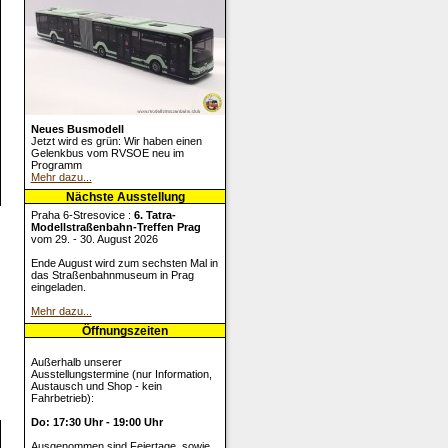
Neues Busmodell
Jetzt wird es grün: Wir haben einen
Gelenkbus vom RVSOE neu im
Programm
Mehr dazu...
Nächste Ausstellung
Praha 6-Stresovice :
6. Tatra-
Modellstraßenbahn-Treffen Prag
vom 29. - 30. August 2026
Ende August wird zum sechsten Mal in
das Straßenbahnmuseum in Prag
eingeladen.
Mehr dazu...
Öffnungszeiten
Außerhalb unserer
Ausstellungstermine (nur Information,
Austausch und Shop - kein
Fahrbetrieb):
Do: 17:30 Uhr - 19:00 Uhr
Ausgenommen sind Feiertage, sowie