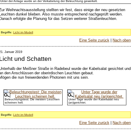
Unter der Anlage wurde an der Verkabelung der Beleuchtung gewerkelt.
Zur Weihnachtsausstellung stellten wir fest, dass einige der neu gesetzten
Leuchten dunkel blieben. Also musste entsprechend nachgeprüft werden.
Danach erfolgte die Planung für das Setzen weiterer Straßenleuchten.
Begriffe:
Licht im Modell
Eine Seite zurück
|
Nach oben
21. Januar 2019
Licht und Schatten
Unterhalb der Meißner Straße in Radebeul wurde der Kabelsalat gesichtet und
an den Anschlüssen der oberirdischen Leuchten gebaut.
Mögen die nun freiwerdenden Photonen mit uns sein.
Beleuchtungstest: Die meisten Leuchten
Unter Tage wurde der Kabelsalat neu
scheinen hell.
(an)gerichtet.
Begriffe:
Licht im Modell
Eine Seite zurück
|
Nach oben