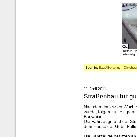
Detailauf
Abzweigu
Begriffe:
Bau Albertplatz
|
Gleisbau
11. April 2011
Straßenbau für g
Nachdem im letzten Wochen
wurde, folgen nun ein paar 
Bauweise.
Die Fahrzeuge und der Str
dem Hause der Gebr. Faller®
Die Fahrzeuge besitzen an