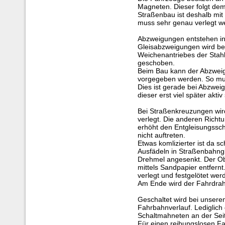
Magneten. Dieser folgt dem
Straßenbau ist deshalb mit
muss sehr genau verlegt w
Abzweigungen entstehen in
Gleisabzweigungen wird be
Weichenantriebes der Stahl
geschoben.
Beim Bau kann der Abzweig
vorgegeben werden. So mus
Dies ist gerade bei Abzweigu
dieser erst viel später aktiv
Bei Straßenkreuzungen wir
verlegt. Die anderen Richt
erhöht den Entgleisungssc
nicht auftreten.
Etwas komlizierter ist da 
Ausfädeln in Straßenbahngl
Drehmel angesenkt. Der Ob
mittels Sandpapier entfern
verlegt und festgelötet wer
Am Ende wird der Fahrdraht
Geschaltet wird bei unser
Fahrbahnverlauf. Lediglich
Schaltmahneten an der Sei
Für einen reibungslosen Fa