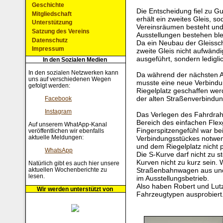
Geschichte
Die Entscheidung fiel zu G
Mitgliedschaft
erhält ein zweites Gleis, 
Unterstützung
Vereinsräumen besteht und
Satzung des Vereins
Ausstellungen bestehen ble
Datenschutz
Da ein Neubau der Gleissch
Impressum
zweite Gleis nicht aufwändig
ausgeführt, sondern ledigli
In den Sozialen Medien
In den sozialen Netzwerken kann
Da während der nächsten A
uns auf verschiedenen Wegen
musste eine neue Verbindun
gefolgt werden:
Riegelplatz geschaffen wer
der alten Straßenverbindun
Facebook
Instagram
Das Verlegen des Fahrdraht
Bereich des einfachen Flex
Auf unserem WhatApp-Kanal
Fingerspitzengefühl war be
veröffentlichen wir ebenfalls
aktuelle Meldungen:
Verbindungsstückes notwend
und dem Riegelplatz nicht p
WhatsApp
Die S-Kurve darf nicht zu 
Kurven nicht zu kurz sein. W
Natürlich gibt es auch hier unsere
aktuellen Wochenberichte zu
Straßenbahnwagen aus und
lesen.
im Ausstellungsbetrieb.
Also haben Robert und Lutz
Wir werden unterstützt von
Fahrzeugtypen ausprobiert