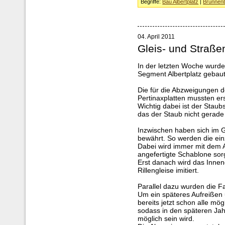
Begriffe:
Bau Albertplatz
|
Brunnen
04. April 2011
Gleis- und Straße
In der letzten Woche wurd
Segment Albertplatz gebaut
Die für die Abzweigungen 
Pertinaxplatten mussten er
Wichtig dabei ist der Stau
das der Staub nicht gerade
Inzwischen haben sich im G
bewährt. So werden die einze
Dabei wird immer mit dem 
angefertigte Schablone sorg
Erst danach wird das Innen
Rillengleise imitiert.
Parallel dazu wurden die F
Um ein späteres Aufreißen
bereits jetzt schon alle mö
sodass in den späteren Jah
möglich sein wird.