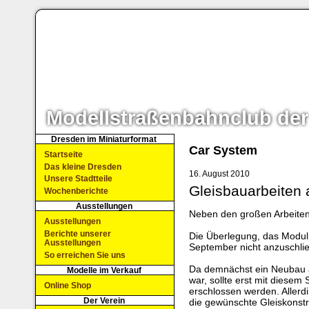
Modellstraßenbahnclub der
Dresden im Miniaturformat
Car System
Startseite
Das kleine Dresden
16. August 2010
Unsere Stadtteile
Gleisbauarbeiten 
Wochenberichte
Ausstellungen
Neben den großen Arbeiten,
Ausstellungen
Berichte unserer
Die Überlegung, das Modul 
Ausstellungen
September nicht anzuschließ
So erreichen Sie uns
Da demnächst ein Neubau a
Modelle im Verkauf
war, sollte erst mit diese
Online Shop
erschlossen werden. Allerdin
Der Verein
die gewünschte Gleiskonstr