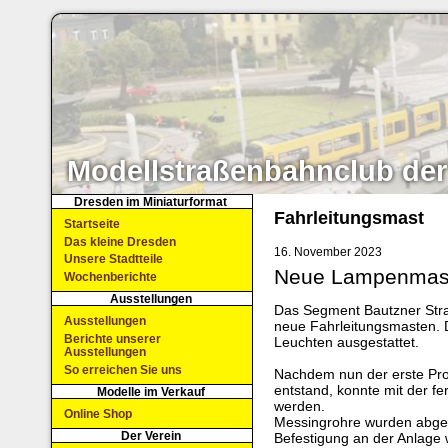
Modellstraßenbahnclub der
Dresden im Miniaturformat
Fahrleitungsmast
Startseite
Das kleine Dresden
16. November 2023
Unsere Stadtteile
Neue Lampenmas
Wochenberichte
Ausstellungen
Das Segment Bautzner Str
Ausstellungen
neue Fahrleitungsmasten. 
Berichte unserer
Leuchten ausgestattet.
Ausstellungen
So erreichen Sie uns
Nachdem nun der erste Pro
entstand, konnte mit der f
Modelle im Verkauf
werden.
Online Shop
Messingrohre wurden abgelä
Der Verein
Befestigung an der Anlage 