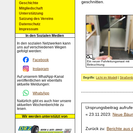
geschnitten.
Geschichte
Mitgliedschaft
Unterstützung
Satzung des Vereins
Datenschutz
Impressum
In den Sozialen Medien
In den sozialen Netzwerken kann
uns auf verschiedenen Wegen
gefolgt werden:
Facebook
Ein neuer Fahrleitungsmast mit
Beleuchtung
Instagram
Auf unserem WhatApp-Kanal
Begriffe:
Licht im Modell
|
Straßenb
veröffentlichen wir ebenfalls
aktuelle Meldungen:
WhatsApp
Natürlich gibt es auch hier unsere
aktuellen Wochenberichte zu
Ursprungsbeitrag aufrufe
lesen.
« 23.11.2023:
Neue Bäum
Wir werden unterstützt von
Zurück zu:
Berichte aus