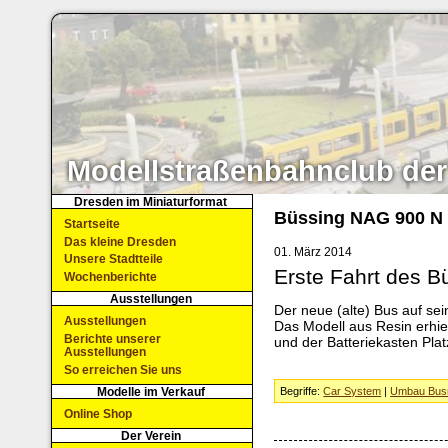
Modellstraßenbahnclub der
Dresden im Miniaturformat
Büssing NAG 900 N
Startseite
Das kleine Dresden
01. März 2014
Unsere Stadtteile
Erste Fahrt des B
Wochenberichte
Ausstellungen
Der neue (alte) Bus auf se
Ausstellungen
Das Modell aus Resin erhie
Berichte unserer
und der Batteriekasten Pla
Ausstellungen
So erreichen Sie uns
Modelle im Verkauf
Begriffe:
Car System
|
Umbau Bus
Online Shop
Der Verein