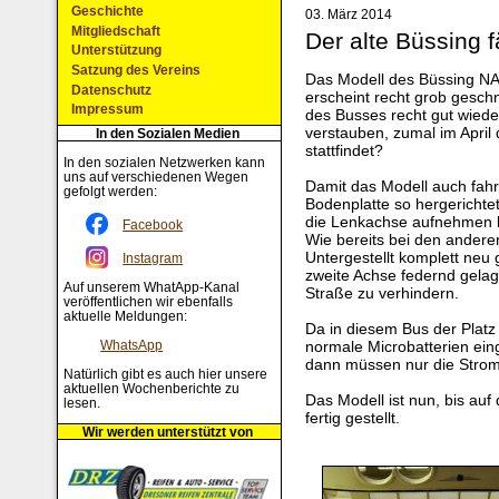
Geschichte
03. März 2014
Mitgliedschaft
Der alte Büssing f
Unterstützung
Satzung des Vereins
Das Modell des Büssing NAG
Datenschutz
erscheint recht grob geschn
Impressum
des Busses recht gut wieder
verstauben, zumal im April
In den Sozialen Medien
stattfindet?
In den sozialen Netzwerken kann
uns auf verschiedenen Wegen
Damit das Modell auch fah
gefolgt werden:
Bodenplatte so hergerichtet
die Lenkachse aufnehmen 
Facebook
Wie bereits bei den ander
Untergestellt komplett neu 
Instagram
zweite Achse federnd gelag
Auf unserem WhatApp-Kanal
Straße zu verhindern.
veröffentlichen wir ebenfalls
aktuelle Meldungen:
Da in diesem Bus der Platz
normale Microbatterien eing
WhatsApp
dann müssen nur die Strom
Natürlich gibt es auch hier unsere
aktuellen Wochenberichte zu
Das Modell ist nun, bis auf
lesen.
fertig gestellt.
Wir werden unterstützt von