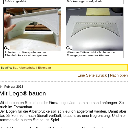
Stück angeklebt.
Brückenbogens aufgeklebt.
Anhalten zur Passprobe an der
Wäre das Silikon nicht alle, hätte die
Albertbrücke - es schaut gut aus.
Form gegossen werden können.
Begriffe:
Bau Albertbrücke
|
Eigenbau
Eine Seite zurück
|
Nach oben
04. Februar 2013
Mit Lego® bauen
Mit den bunten Steinchen der Firma Lego lässt sich allerhand anfangen. So
auch im Formenbau.
Der Bogen für die Albertbrücke soll schließlich abgeformt werden. Damit aber
das Silikon nicht nach überall verläuft, braucht es eine Begrenzung. Und hier
kommen die bunten Steine ins Spiel.