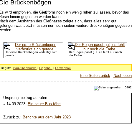
Die Brückenbögen
Es wird empfohlen, die Gießform noch ein wenig ruhen zu lassen, bevor das
Resin hinein gegossen werden kann.
Nach dem Aushärten des Gießhazes zeigte sich, dass alles sehr gut
gelungen war. Jetzt müssen nur noch sieben weitere Brückenbögen gegossen
werden.
Der erste Brückenbogen verfestigt sich
Der Bogen passt gut, es fehlt nur noch
gerade.
die Farbe.
Begriffe:
Bau Albertbrücke
|
Eigenbau
|
Formenbau
Eine Seite zurück
|
Nach oben
5962
Ursprungsbeitrag aufrufen:
« 14.09.2023:
Ein neuer Bus fährt
Zurück zu:
Berichte aus dem Jahr 2023