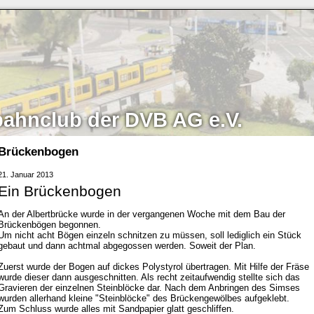
bahnclub der DVB AG e.V.
Brückenbogen
21. Januar 2013
Ein Brückenbogen
An der Albertbrücke wurde in der vergangenen Woche mit dem Bau der
Brückenbögen begonnen.
Um nicht acht Bögen einzeln schnitzen zu müssen, soll lediglich ein Stück
gebaut und dann achtmal abgegossen werden. Soweit der Plan.
Zuerst wurde der Bogen auf dickes Polystyrol übertragen. Mit Hilfe der Fräse
wurde dieser dann ausgeschnitten. Als recht zeitaufwendig stellte sich das
Gravieren der einzelnen Steinblöcke dar. Nach dem Anbringen des Simses
wurden allerhand kleine "Steinblöcke" des Brückengewölbes aufgeklebt.
Zum Schluss wurde alles mit Sandpapier glatt geschliffen.