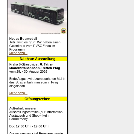
Neues Busmodell
Jetzt wird es grün: Wir haben einen
Gelenkbus vom RVSOE neu im
Programm
Mehr dazu...
Nächste Ausstellung
Praha 6-Stresovice :
6. Tatra-
Modellstraßenbahn-Treffen Prag
vom 29. - 30. August 2026
Ende August wird zum sechsten Mal in
das Straßenbahnmuseum in Prag
eingeladen.
Mehr dazu...
Öffnungszeiten
Außerhalb unserer
Ausstellungstermine (nur Information,
Austausch und Shop - kein
Fahrbetrieb):
Do: 17:30 Uhr - 19:00 Uhr
Ausgenommen sind Feiertage, sowie