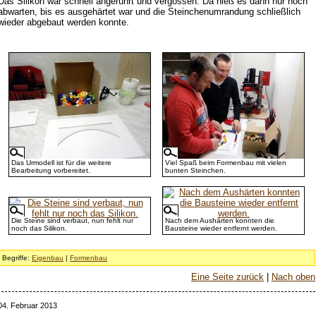
Das Silikon war schnell angerührt und vergossen. Da hieß es dann nur noch
abwarten, bis es ausgehärtet war und die Steinchenumrandung schließlich
wieder abgebaut werden konnte.
Das Urmodell ist für die weitere
Viel Spaß beim Formenbau mit vielen
Bearbeitung vorbereitet.
bunten Steinchen.
Die Steine sind verbaut, nun fehlt nur
Nach dem Aushärten konnten die
noch das Silikon.
Bausteine wieder entfernt werden.
Begriffe:
Eigenbau
|
Formenbau
Eine Seite zurück
|
Nach oben
04. Februar 2013