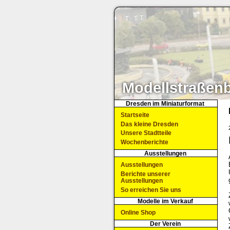
Modellstraßen
Dresden im Miniaturformat
Startseite
Das kleine Dresden
Unsere Stadtteile
Wochenberichte
Ausstellungen
Ausstellungen
Berichte unserer
Ausstellungen
So erreichen Sie uns
Modelle im Verkauf
Online Shop
Der Verein