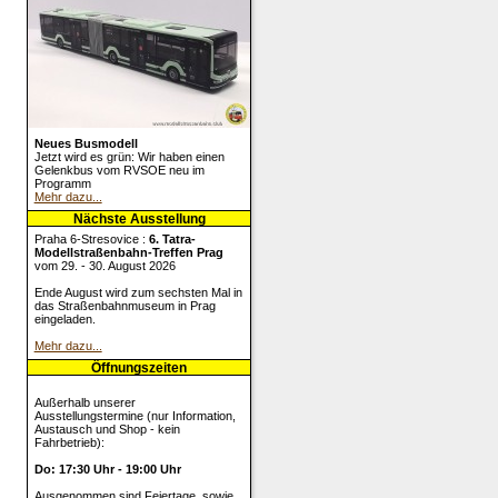
Neues Busmodell
Jetzt wird es grün: Wir haben einen
Gelenkbus vom RVSOE neu im
Programm
Mehr dazu...
Nächste Ausstellung
Praha 6-Stresovice :
6. Tatra-
Modellstraßenbahn-Treffen Prag
vom 29. - 30. August 2026
Ende August wird zum sechsten Mal in
das Straßenbahnmuseum in Prag
eingeladen.
Mehr dazu...
Öffnungszeiten
Außerhalb unserer
Ausstellungstermine (nur Information,
Austausch und Shop - kein
Fahrbetrieb):
Do: 17:30 Uhr - 19:00 Uhr
Ausgenommen sind Feiertage, sowie