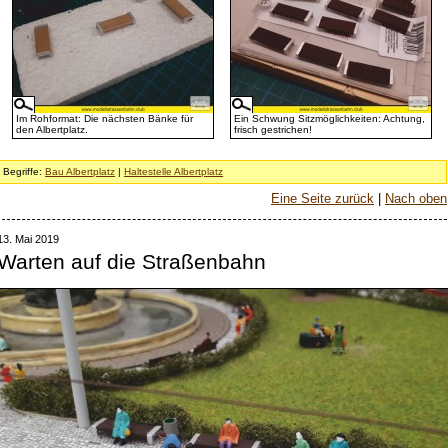
Im Rohformat: Die nächsten Bänke für
Ein Schwung Sitzmöglichkeiten: Achtung,
den Albertplatz.
frisch gestrichen!
Begriffe:
Bau Albertplatz
|
Haltestelle Albertplatz
Eine Seite zurück
|
Nach oben
13. Mai 2019
Warten auf die Straßenbahn