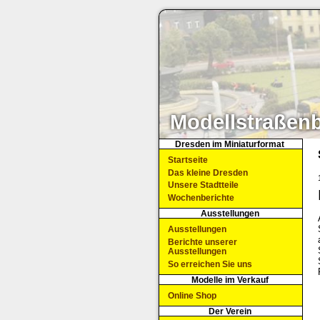
Modellstraßen
Dresden im Miniaturformat
Startseite
Das kleine Dresden
Unsere Stadtteile
Wochenberichte
Ausstellungen
Ausstellungen
Berichte unserer
Ausstellungen
So erreichen Sie uns
Modelle im Verkauf
Online Shop
Der Verein