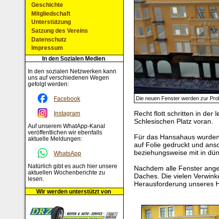
Geschichte
Mitgliedschaft
Unterstützung
Satzung des Vereins
Datenschutz
Impressum
In den Sozialen Medien
In den sozialen Netzwerken kann
uns auf verschiedenen Wegen
gefolgt werden:
Facebook
Die neuen Fenster werden zur Prob
Recht flott schritten in de
Instagram
Schlesischen Platz voran.
Auf unserem WhatApp-Kanal
veröffentlichen wir ebenfalls
Für das Hansahaus wurden
aktuelle Meldungen:
auf Folie gedruckt und ans
beziehungsweise mit in dünn
WhatsApp
Natürlich gibt es auch hier unsere
Nachdem alle Fenster ang
aktuellen Wochenberichte zu
Daches. Die vielen Verwink
lesen.
Herausforderung unseres H
Wir werden unterstützt von