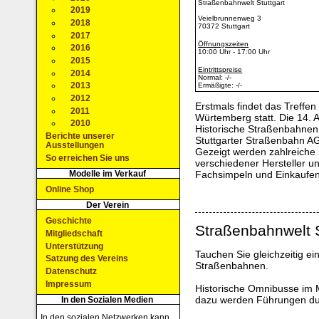
Straßenbahnwelt Stuttgart
2019
Veielbrunnenweg 3
2018
70372 Stuttgart
2017
Öffnungszeiten
2016
10:00 Uhr - 17:00 Uhr
2015
Eintrittspreise
2014
Normal: -/-
2013
Ermäßigte: -/-
2012
Erstmals findet das Treffe
2011
Würtemberg statt. Die 14. A
2010
Historische Straßenbahnen 
Berichte unserer
Stuttgarter Straßenbahn AG
Ausstellungen
Gezeigt werden zahlreiche
So erreichen Sie uns
verschiedener Hersteller u
Modelle im Verkauf
Fachsimpeln und Einkaufen
Online Shop
Der Verein
Geschichte
Straßenbahnwelt S
Mitgliedschaft
Unterstützung
Tauchen Sie gleichzeitig ein
Satzung des Vereins
Straßenbahnen.
Datenschutz
Impressum
Historische Omnibusse im 
dazu werden Führungen du
In den Sozialen Medien
In den sozialen Netzwerken kann